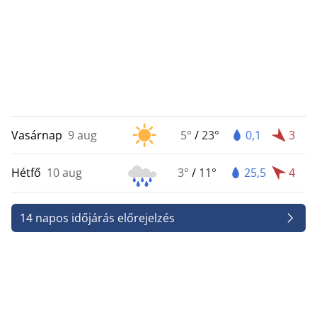
Vasárnap
9 aug
5°
/
23°
0,1
3
Hétfő
10 aug
3°
/
11°
25,5
4
14 napos időjárás előrejelzés