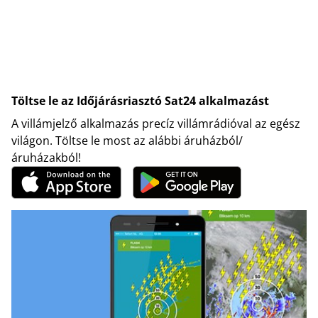
Töltse le az Időjárásriasztó Sat24 alkalmazást
A villámjelző alkalmazás precíz villámrádióval az egész
világon. Töltse le most az alábbi áruházból/
áruházakból!