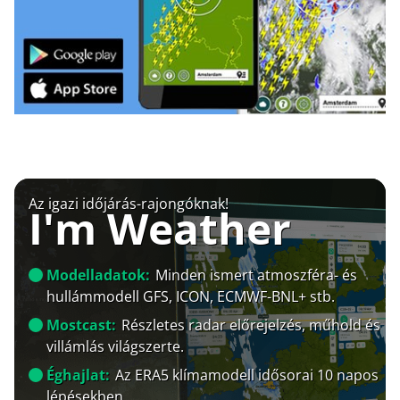
Az igazi időjárás-rajongóknak!
I'm Weather
Modelladatok:
Minden ismert atmoszféra- és
hullámmodell GFS, ICON, ECMWF-BNL+ stb.
Mostcast:
Részletes radar előrejelzés, műhold és
villámlás világszerte.
Éghajlat:
Az ERA5 klímamodell idősorai 10 napos
lépésekben.