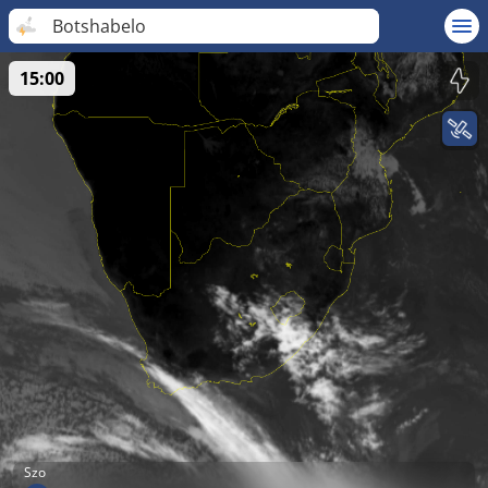
Botshabelo
15:00
Szo