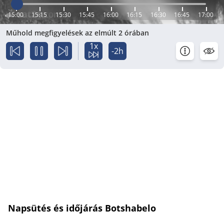
15:00
15:15
15:30
15:45
16:00
16:15
16:30
16:45
17:00
Műhold megfigyelések az elmúlt 2 órában
1x
-2h
Napsütés és időjárás Botshabelo