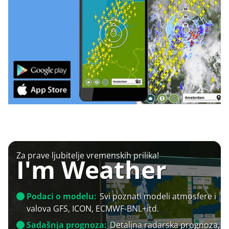
Za prave ljubitelje vremenskih prilika!
I'm Weather
Podaci o modelu:
Svi poznati modeli atmosfere i
valova GFS, ICON, ECMWF-BNL+itd.
Sadašnja prognoza:
Detaljna radarska prognoza,