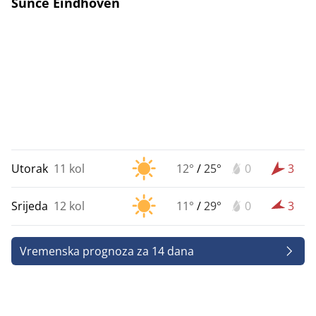
Sunce Eindhoven
Utorak
11 kol
12°
/
25°
0
3
Srijeda
12 kol
11°
/
29°
0
3
Vremenska prognoza za 14 dana