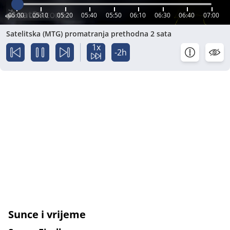
05:00
05:10
05:20
05:40
05:50
06:10
06:30
06:40
07:00
Satelitska (MTG) promatranja prethodna 2 sata
1x
-2h
Sunce i vrijeme