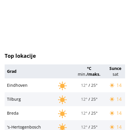
Top lokacije
°C
Sunce
Grad
min.
/
maks.
sat
14
Eindhoven
12°
/
25°
14
Tilburg
12°
/
25°
14
Breda
12°
/
25°
14
's-Hertogenbosch
12°
/
25°