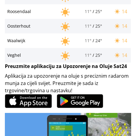
14
Roosendaal
11°
/
25°
14
Oosterhout
11°
/
25°
14
Waalwijk
11°
/
24°
14
Veghel
11°
/
25°
Preuzmite aplikaciju za Upozorenje na Oluje Sat24
Aplikacija za upozorenje na oluje s preciznim radarom
munja za cijeli svijet. Preuzmite je sada iz
trgovine/trgovina u nastavku!