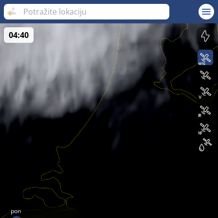
04:40
pon