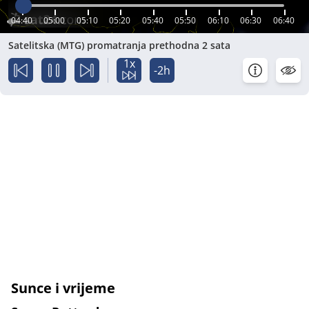
04:40
05:00
05:10
05:20
05:40
05:50
06:10
06:30
06:40
Satelitska (MTG) promatranja prethodna 2 sata
1x
-2h
Sunce i vrijeme