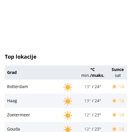
Top lokacije
°C
Sunce
Grad
min.
/
maks.
sat
14
Rotterdam
13°
/
24°
14
Haag
13°
/
24°
14
Zoetermeer
12°
/
23°
14
Gouda
12°
/
23°