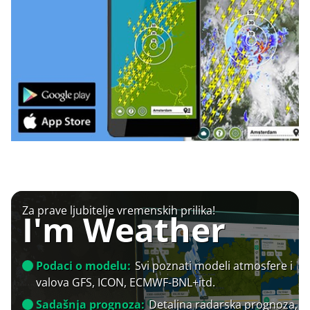
Za prave ljubitelje vremenskih prilika!
I'm Weather
Podaci o modelu:
Svi poznati modeli atmosfere i
valova GFS, ICON, ECMWF-BNL+itd.
Sadašnja prognoza:
Detaljna radarska prognoza,