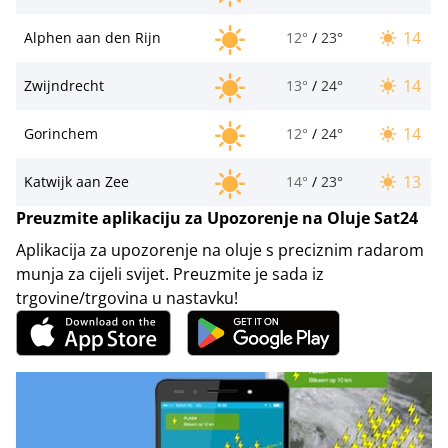
14
Alphen aan den Rijn
12°
/
23°
14
Zwijndrecht
13°
/
24°
14
Gorinchem
12°
/
24°
13
Katwijk aan Zee
14°
/
23°
Preuzmite aplikaciju za Upozorenje na Oluje Sat24
Aplikacija za upozorenje na oluje s preciznim radarom
munja za cijeli svijet. Preuzmite je sada iz
trgovine/trgovina u nastavku!