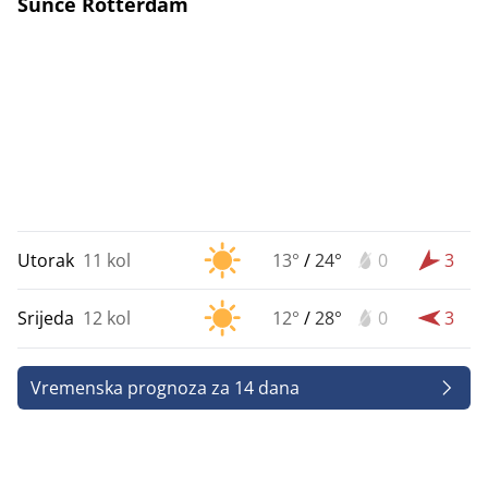
Sunce Rotterdam
Utorak
11 kol
13°
/
24°
0
3
Srijeda
12 kol
12°
/
28°
0
3
Vremenska prognoza za 14 dana