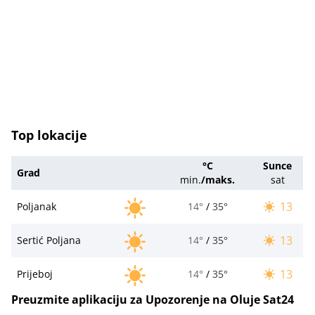
Top lokacije
°C
Sunce
Grad
min.
/
maks.
sat
13
Poljanak
14°
/
35°
13
Sertić Poljana
14°
/
35°
13
Prijeboj
14°
/
35°
Preuzmite aplikaciju za Upozorenje na Oluje Sat24