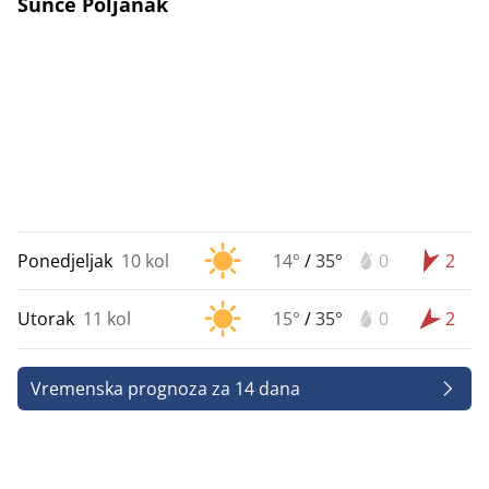
Sunce Poljanak
Ponedjeljak
10 kol
14°
/
35°
0
2
Utorak
11 kol
15°
/
35°
0
2
Vremenska prognoza za 14 dana