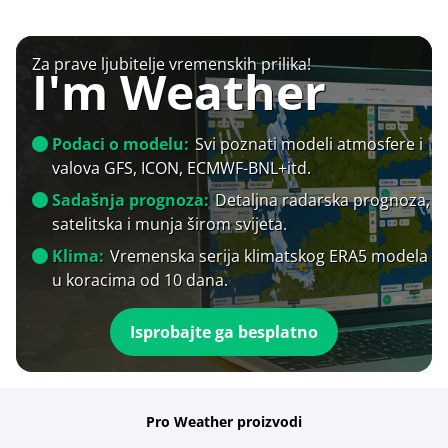
Za prave ljubitelje vremenskih prilika!
I'm Weather
Podaci o modelu:
Svi poznati modeli atmosfere i
valova GFS, ICON, ECMWF-BNL+itd.
Sadašnja prognoza:
Detaljna radarska prognoza,
satelitska i munja širom svijeta.
Klima:
Vremenska serija klimatskog ERA5 modela
u koracima od 10 dana.
Isprobajte ga besplatno
Pro Weather proizvodi