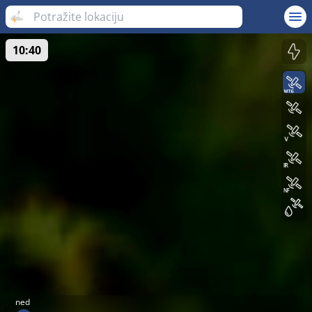
10:40
ned