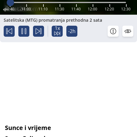
10:40
11:00
11:10
11:30
11:40
12:00
12:20
12:30
Satelitska (MTG) promatranja prethodna 2 sata
1x
-2h
Sunce i vrijeme