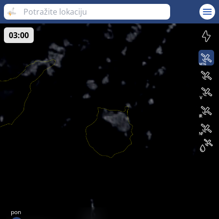
03:00
pon