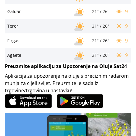
9
Gáldar
21°
/
26°
9
Teror
21°
/
26°
9
Firgas
21°
/
26°
9
Agaete
21°
/
26°
Preuzmite aplikaciju za Upozorenje na Oluje Sat24
Aplikacija za upozorenje na oluje s preciznim radarom
munja za cijeli svijet. Preuzmite je sada iz
trgovine/trgovina u nastavku!