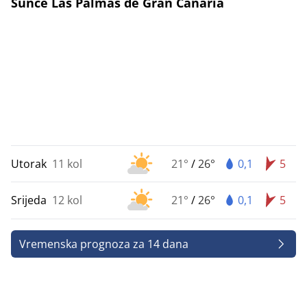
Sunce Las Palmas de Gran Canaria
Utorak
11 kol
21°
/
26°
0,1
5
Srijeda
12 kol
21°
/
26°
0,1
5
Vremenska prognoza za 14 dana