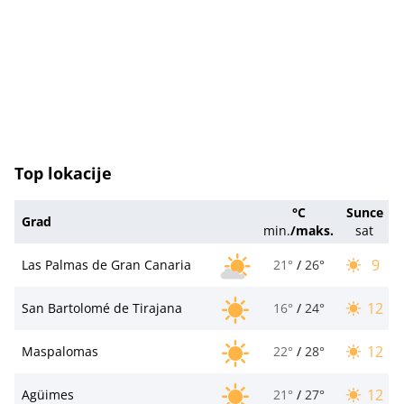
Top lokacije
°C
Sunce
Grad
min.
/
maks.
sat
9
Las Palmas de Gran Canaria
21°
/
26°
12
San Bartolomé de Tirajana
16°
/
24°
12
Maspalomas
22°
/
28°
12
Agüimes
21°
/
27°