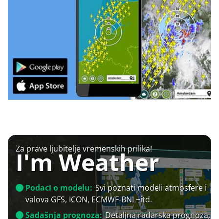
Za prave ljubitelje vremenskih prilika!
I'm Weather
Podaci o modelu:
Svi poznati modeli atmosfere i
valova GFS, ICON, ECMWF-BNL+itd.
Sadašnja prognoza:
Detaljna radarska prognoza,