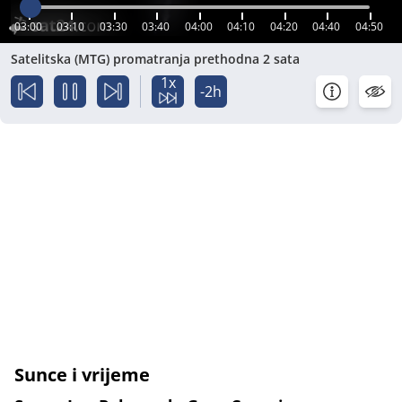
03:00
03:10
03:30
03:40
04:00
04:10
04:20
04:40
04:50
Satelitska (MTG) promatranja prethodna 2 sata
1x
-2h
Sunce i vrijeme