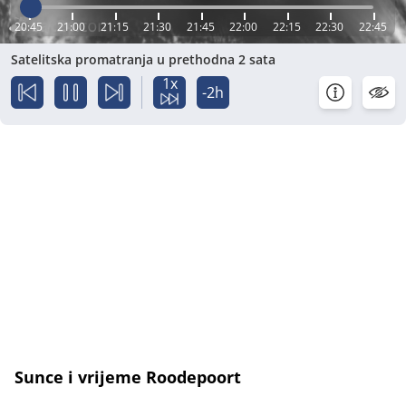
20:45
21:00
21:15
21:30
21:45
22:00
22:15
22:30
22:45
Satelitska promatranja u prethodna 2 sata
1x
-2h
Sunce i vrijeme Roodepoort