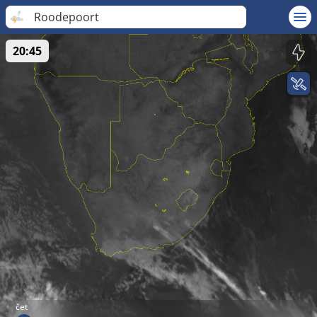
Roodepoort
20:45
čet