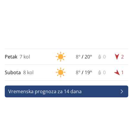
Petak
7 kol
8°
/
20°
0
2
Subota
8 kol
8°
/
19°
0
1
Vremenska prognoza za 14 dana