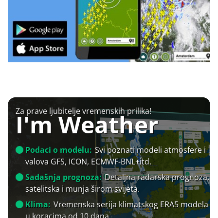
Za prave ljubitelje vremenskih prilika!
I'm Weather
Podaci o modelu:
Svi poznati modeli atmosfere i
valova GFS, ICON, ECMWF-BNL+itd.
Sadašnja prognoza:
Detaljna radarska prognoza,
satelitska i munja širom svijeta.
Klima:
Vremenska serija klimatskog ERA5 modela
u koracima od 10 dana.