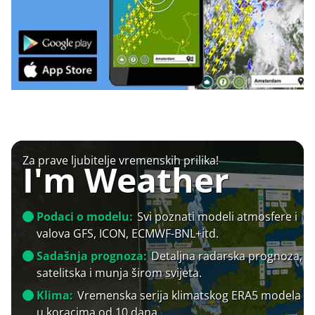
Za prave ljubitelje vremenskih prilika!
I'm Weather
Podaci o modelu:
Svi poznati modeli atmosfere i
valova GFS, ICON, ECMWF-BNL+itd.
Sadašnja prognoza:
Detaljna radarska prognoza,
satelitska i munja širom svijeta.
Klima:
Vremenska serija klimatskog ERA5 modela
u koracima od 10 dana.