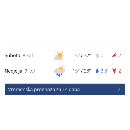
Subota
8 kol
15°
/
32°
0
2
Nedjelja
9 kol
15°
/
28°
3,8
2
Vremenska prognoza za 14 dana