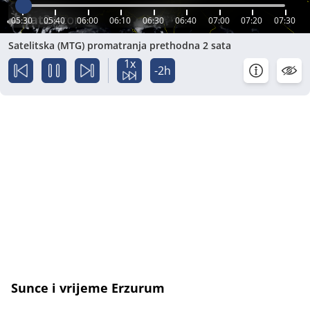
05:30
05:40
06:00
06:10
06:30
06:40
07:00
07:20
07:30
Satelitska (MTG) promatranja prethodna 2 sata
1x
-2h
Sunce i vrijeme Erzurum