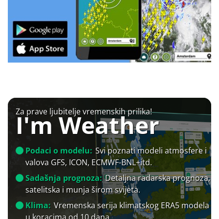
Za prave ljubitelje vremenskih prilika!
I'm Weather
Podaci o modelu:
Svi poznati modeli atmosfere i
valova GFS, ICON, ECMWF-BNL+itd.
Sadašnja prognoza:
Detaljna radarska prognoza,
satelitska i munja širom svijeta.
Klima:
Vremenska serija klimatskog ERA5 modela
u koracima od 10 dana.