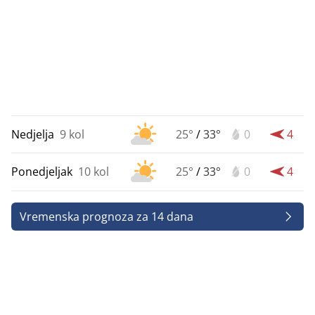
Nedjelja
9 kol
25°
/
33°
0
4
Ponedjeljak
10 kol
25°
/
33°
0
4
Vremenska prognoza za 14 dana