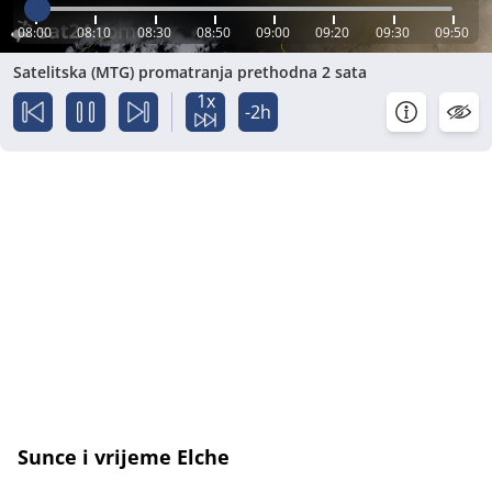
08:00
08:10
08:30
08:50
09:00
09:20
09:30
09:50
Satelitska (MTG) promatranja prethodna 2 sata
1x
-2h
Sunce i vrijeme Elche