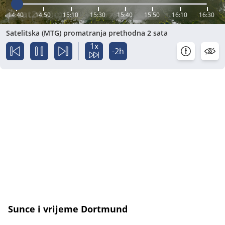
14:40
14:50
15:10
15:30
15:40
15:50
16:10
16:30
Satelitska (MTG) promatranja prethodna 2 sata
1x
-2h
Sunce i vrijeme Dortmund