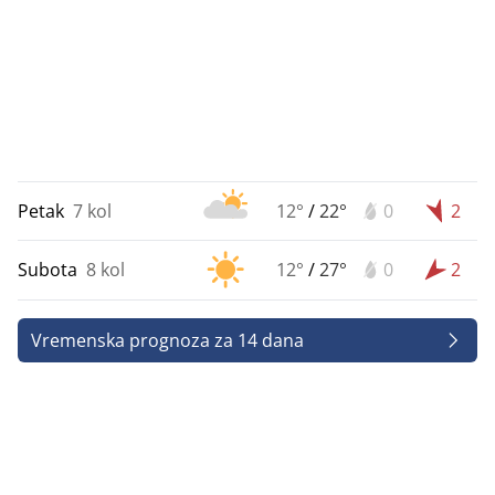
Petak
7 kol
12°
/
22°
0
2
Subota
8 kol
12°
/
27°
0
2
Vremenska prognoza za 14 dana