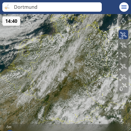
Dortmund
14:40
čet