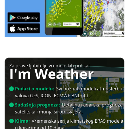
Za prave ljubitelje vremenskih prilika!
I'm Weather
Podaci o modelu:
Svi poznati modeli atmosfere i
valova GFS, ICON, ECMWF-BNL+itd.
Sadašnja prognoza:
Detaljna radarska prognoza,
satelitska i munja širom svijeta.
Klima:
Vremenska serija klimatskog ERA5 modela
u koracima od 10 dana.