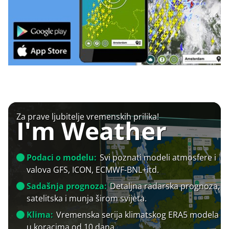
Za prave ljubitelje vremenskih prilika!
I'm Weather
Podaci o modelu:
Svi poznati modeli atmosfere i
valova GFS, ICON, ECMWF-BNL+itd.
Sadašnja prognoza:
Detaljna radarska prognoza,
satelitska i munja širom svijeta.
Klima:
Vremenska serija klimatskog ERA5 modela
u koracima od 10 dana.