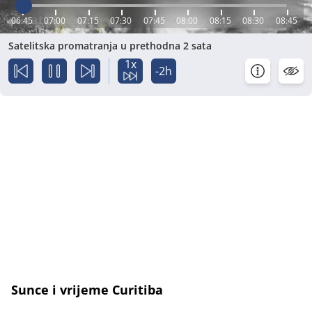
06:45
07:00
07:15
07:30
07:45
08:00
08:15
08:30
08:45
Satelitska promatranja u prethodna 2 sata
1x
-2h
Sunce i vrijeme Curitiba