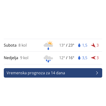
Subota
8 kol
13°
/
23°
1,5
3
Nedjelja
9 kol
12°
/
16°
3,5
3
Vremenska prognoza za 14 dana