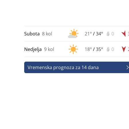
Subota
8 kol
21°
/
34°
0
Nedjelja
9 kol
18°
/
35°
0
Vremenska prognoza za 14 dana