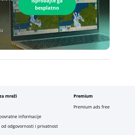
Isprobajte ga
besplatno
 u
za mreži
Premium
Premium ads free
 povratne informacije
 od odgovornosti i privatnost