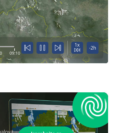
1x
-2h
0
09:10
valova