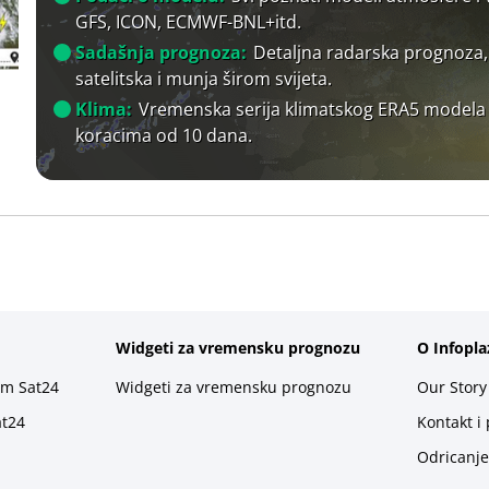
GFS, ICON, ECMWF-BNL+itd.
Sadašnja prognoza:
Detaljna radarska prognoza,
satelitska i munja širom svijeta.
Klima:
Vremenska serija klimatskog ERA5 modela
koracima od 10 dana.
Widgeti za vremensku prognozu
O Infopla
rm Sat24
Widgeti za vremensku prognozu
Our Story
at24
Kontakt i
Odricanje