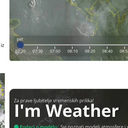
pet
 iz
07:20
07:30
07:50
08:10
08:20
08:40
08:5
Za prave ljubitelje vremenskih prilika!
I'm Weather
Podaci o modelu:
Svi poznati modeli atmosfere i 