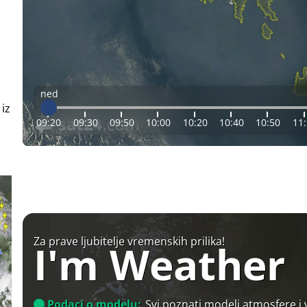
ned
 iz
09:20
09:30
09:50
10:00
10:20
10:40
10:50
11
Za prave ljubitelje vremenskih prilika!
I'm Weather
Podaci o modelu:
Svi poznati modeli atmosfere i 