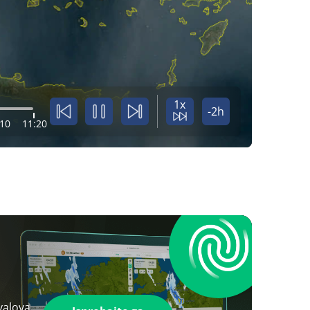
1x
-2h
:10
11:20
valova