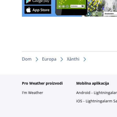
Dom
Europa
Xánthi
Pro Weather proizvodi
Mobilna aplikacija
I'm Weather
Android - Lightningala
iOS - Lightningalarm S