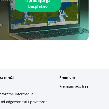
Isprobajte ga
besplatno
 u
za mreži
Premium
Premium ads free
 povratne informacije
 od odgovornosti i privatnost