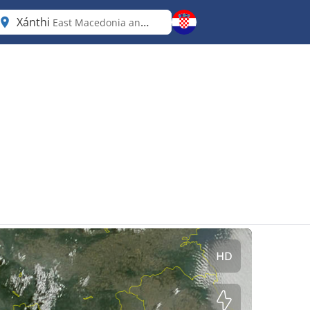
Xánthi
East Macedonia and Thrace