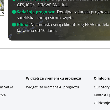
GFS, ICON, ECMWF-BNL+itd.
Sadašnja prognoza:
Detaljna radarska prognoza,
satelitska i munja širom svijeta.
Klima:
Vremenska serija klimatskog ERA5 modela
koracima od 10 dana.
Widgeti za vremensku prognozu
O Infopla
rm Sat24
Widgeti za vremensku prognozu
Our Story
at24
Kontakt i
Odricanje