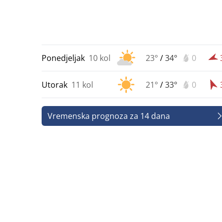
Ponedjeljak
10 kol
23°
/
34°
0
Utorak
11 kol
21°
/
33°
0
Vremenska prognoza za 14 dana