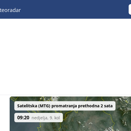
eoradar
Satelitska (MTG) promatranja prethodna 2 sata
09:20
nedjelja, 9. kol