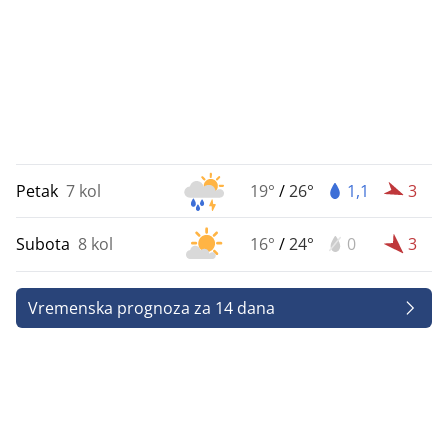
Petak
7 kol
19°
/
26°
1,1
3
Subota
8 kol
16°
/
24°
0
3
Vremenska prognoza za 14 dana