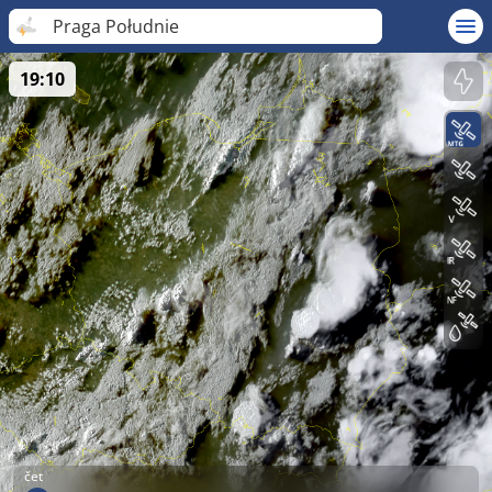
Praga Południe
19:10
čet