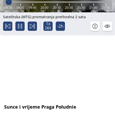
19:10
19:20
19:40
20:00
20:10
20:30
20:50
21:00
21:10
Satelitska (MTG) promatranja prethodna 2 sata
1x
-2h
Sunce i vrijeme Praga Południe