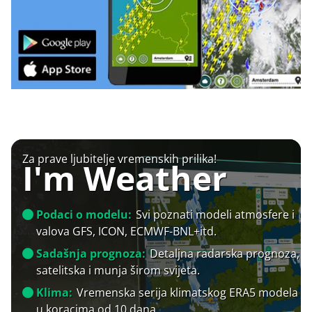
Za prave ljubitelje vremenskih prilika!
I'm Weather
Podaci o modelu:
Svi poznati modeli atmosfere i
valova GFS, ICON, ECMWF-BNL+itd.
Sadašnja prognoza:
Detaljna radarska prognoza,
satelitska i munja širom svijeta.
Klima:
Vremenska serija klimatskog ERA5 modela
u koracima od 10 dana.