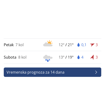
Petak
7 kol
12°
/
21°
0,1
3
Subota
8 kol
13°
/
19°
4
3
Vremenska prognoza za 14 dana