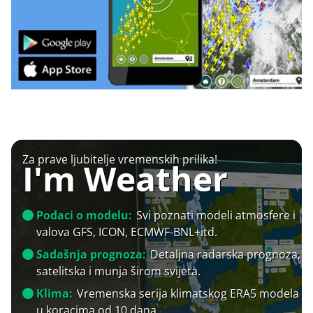
Za prave ljubitelje vremenskih prilika!
I'm Weather
Podaci o modelu:
Svi poznati modeli atmosfere i
valova GFS, ICON, ECMWF-BNL+itd.
Sadašnja prognoza:
Detaljna radarska prognoza,
satelitska i munja širom svijeta.
Klima:
Vremenska serija klimatskog ERA5 modela
u koracima od 10 dana.