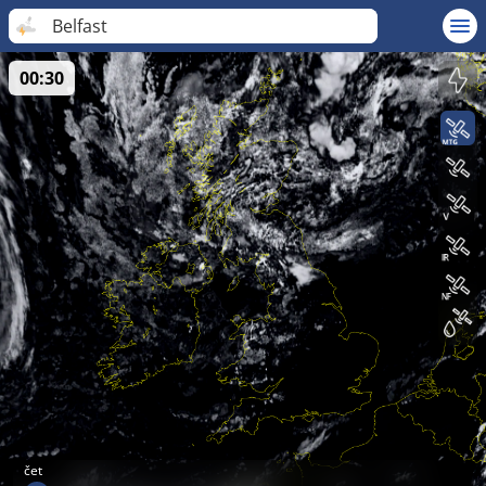
Belfast
00:30
čet