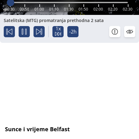
00:30
00:50
01:00
01:10
01:30
01:50
02:00
02:20
02:30
Satelitska (MTG) promatranja prethodna 2 sata
1x
-2h
Sunce i vrijeme Belfast