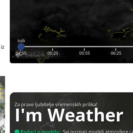
sub
 iz
04:55
05:25
05:55
06:25
Za prave ljubitelje vremenskih prilika!
I'm Weather
Podaci o modelu:
Svi poznati modeli atmosfere i 