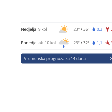
Nedjelja
9 kol
23°
/
36°
0,3
Ponedjeljak
10 kol
23°
/
32°
1,1
Vremenska prognoza za 14 dana