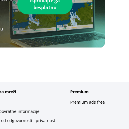
Isprobajte ga
besplatno
 u
za mreži
Premium
Premium ads free
 povratne informacije
 od odgovornosti i privatnost