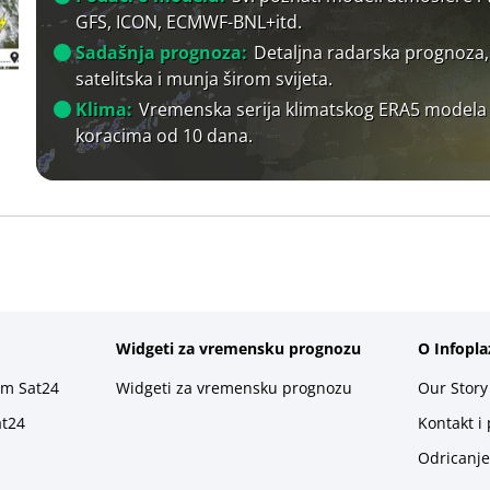
GFS, ICON, ECMWF-BNL+itd.
Sadašnja prognoza:
Detaljna radarska prognoza,
satelitska i munja širom svijeta.
Klima:
Vremenska serija klimatskog ERA5 modela
koracima od 10 dana.
Widgeti za vremensku prognozu
O Infopla
rm Sat24
Widgeti za vremensku prognozu
Our Story
at24
Kontakt i
Odricanje