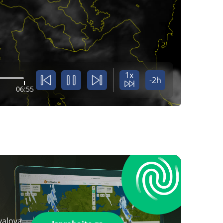
1x
-2h
06:55
valova