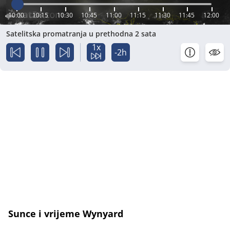
10:00
10:15
10:30
10:45
11:00
11:15
11:30
11:45
12:00
Satelitska promatranja u prethodna 2 sata
1x
-2h
Sunce i vrijeme Wynyard