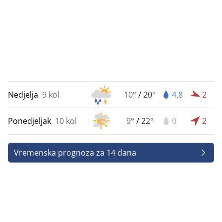
Nedjelja
9 kol
10°
/
20°
4,8
2
Ponedjeljak
10 kol
9°
/
22°
0
2
Vremenska prognoza za 14 dana