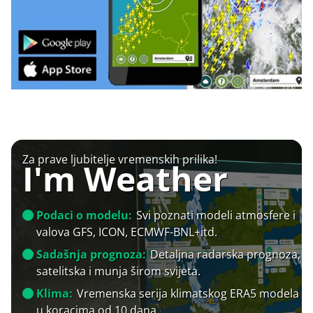
Za prave ljubitelje vremenskih prilika!
I'm Weather
Podaci o modelu:
Svi poznati modeli atmosfere i
valova GFS, ICON, ECMWF-BNL+itd.
Sadašnja prognoza:
Detaljna radarska prognoza,
satelitska i munja širom svijeta.
Klima:
Vremenska serija klimatskog ERA5 modela
u koracima od 10 dana.