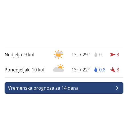
Nedjelja
9 kol
13°
/
29°
0
3
Ponedjeljak
10 kol
13°
/
22°
0,8
3
Vremenska prognoza za 14 dana