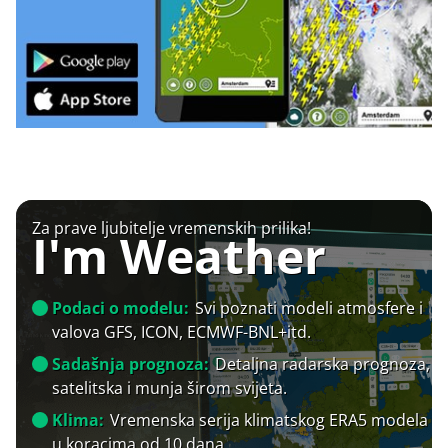
Za prave ljubitelje vremenskih prilika!
I'm Weather
Podaci o modelu:
Svi poznati modeli atmosfere i
valova GFS, ICON, ECMWF-BNL+itd.
Sadašnja prognoza:
Detaljna radarska prognoza,
satelitska i munja širom svijeta.
Klima:
Vremenska serija klimatskog ERA5 modela
u koracima od 10 dana.