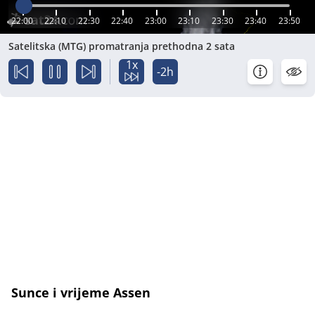
22:00
22:10
22:30
22:40
23:00
23:10
23:30
23:40
23:50
Satelitska (MTG) promatranja prethodna 2 sata
1x
-2h
Sunce i vrijeme Assen