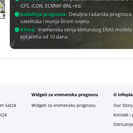
GFS, ICON, ECMWF-BNL+itd.
Sadašnja prognoza:
Detaljna radarska prognoza,
satelitska i munja širom svijeta.
Klima:
Vremenska serija klimatskog ERA5 modela
koracima od 10 dana.
Widgeti za vremensku prognozu
O Infopla
rm Sat24
Widgeti za vremensku prognozu
Our Story
at24
Kontakt i
Odricanje