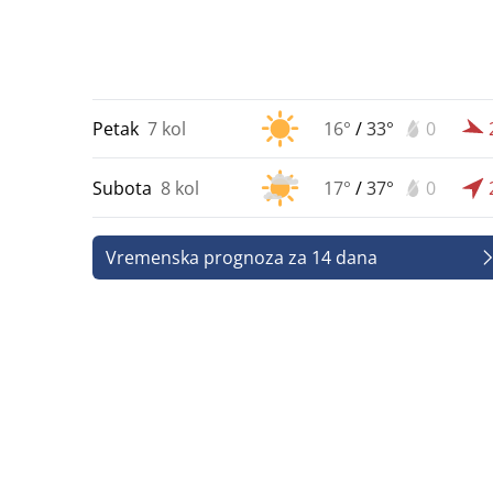
Petak
7 kol
16°
/
33°
0
Subota
8 kol
17°
/
37°
0
Vremenska prognoza za 14 dana