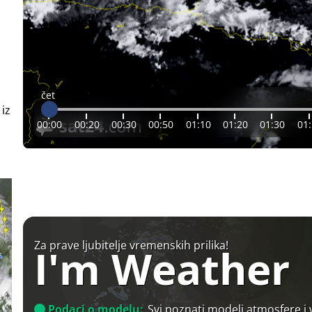
čet
 iz
00:00
00:20
00:30
00:50
01:10
01:20
01:30
01
Za prave ljubitelje vremenskih prilika!
I'm Weather
Podaci o modelu:
Svi poznati modeli atmosfere i 