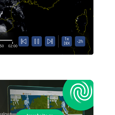
1x
-2h
:50
02:00
valova