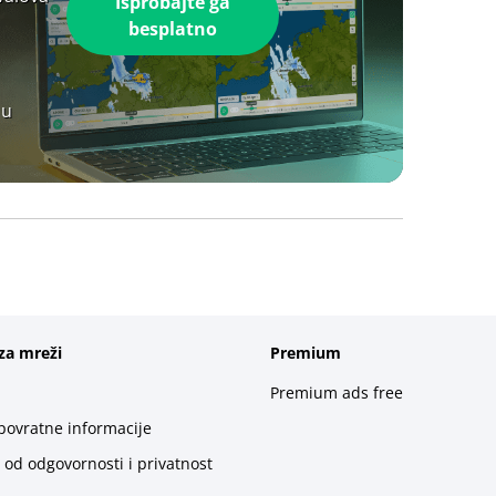
Isprobajte ga
besplatno
 u
za mreži
Premium
Premium ads free
 povratne informacije
 od odgovornosti i privatnost