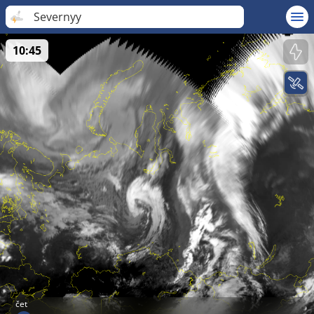
Severnyy
10:45
čet