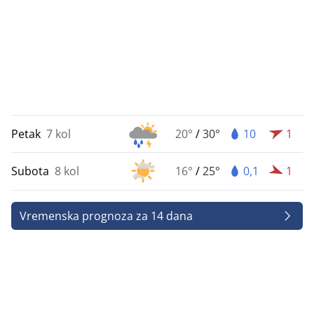
Petak
7 kol
20°
/
30°
10
1
Subota
8 kol
16°
/
25°
0,1
1
Vremenska prognoza za 14 dana