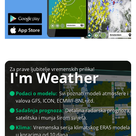
Za prave ljubitelje vremenskih prilika!
I'm Weather
Podaci o modelu:
Svi poznati modeli atmosfere i
valova GFS, ICON, ECMWF-BNL+itd.
Sadašnja prognoza:
Detaljna radarska prognoza,
satelitska i munja širom svijeta.
Klima:
Vremenska serija klimatskog ERA5 modela
u koracima od 10 dana.