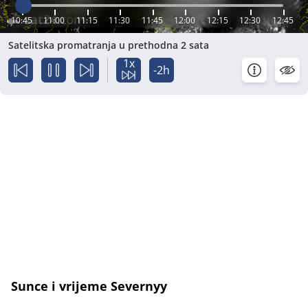
10:45
11:00
11:15
11:30
11:45
12:00
12:15
12:30
12:45
Satelitska promatranja u prethodna 2 sata
1x
-2h
Sunce i vrijeme Severnyy