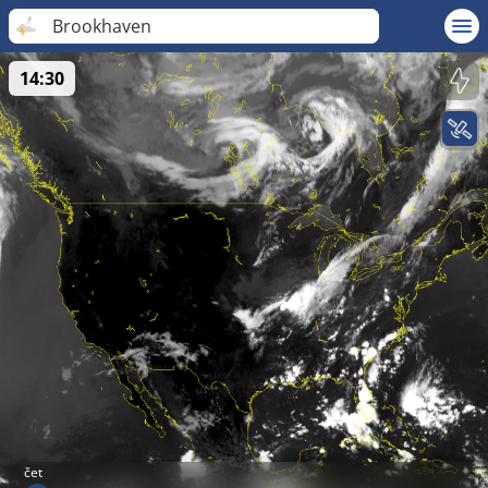
Brookhaven
14:30
čet