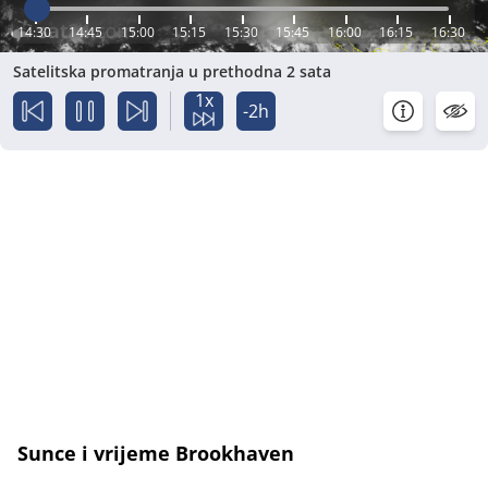
14:30
14:45
15:00
15:15
15:30
15:45
16:00
16:15
16:30
Satelitska promatranja u prethodna 2 sata
1x
-2h
Sunce i vrijeme Brookhaven