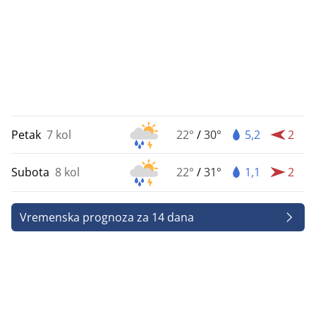
Petak
7 kol
22°
/
30°
5,2
2
Subota
8 kol
22°
/
31°
1,1
2
Vremenska prognoza za 14 dana