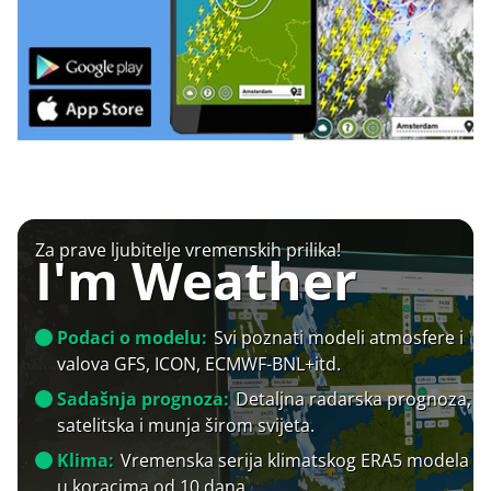
Za prave ljubitelje vremenskih prilika!
I'm Weather
Podaci o modelu:
Svi poznati modeli atmosfere i
valova GFS, ICON, ECMWF-BNL+itd.
Sadašnja prognoza:
Detaljna radarska prognoza,
satelitska i munja širom svijeta.
Klima:
Vremenska serija klimatskog ERA5 modela
u koracima od 10 dana.