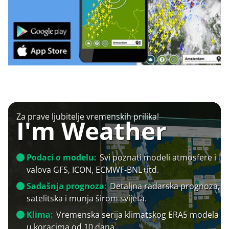
Za prave ljubitelje vremenskih prilika!
I'm Weather
Podaci o modelu:
Svi poznati modeli atmosfere i
valova GFS, ICON, ECMWF-BNL+itd.
Sadašnja prognoza:
Detaljna radarska prognoza,
satelitska i munja širom svijeta.
Klima:
Vremenska serija klimatskog ERA5 modela
u koracima od 10 dana.