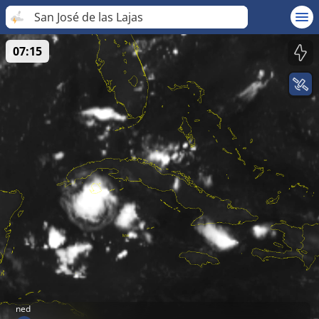
San José de las Lajas
07:15
ned