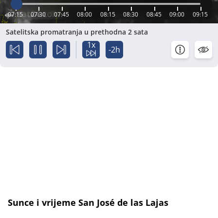
07:15
07:30
07:45
08:00
08:15
08:30
08:45
09:00
09:15
Satelitska promatranja u prethodna 2 sata
1x
-2h
Sunce i vrijeme San José de las Lajas