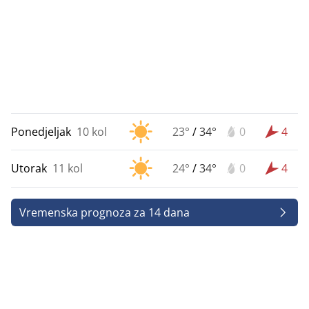
Ponedjeljak
10 kol
23°
/
34°
0
4
Utorak
11 kol
24°
/
34°
0
4
Vremenska prognoza za 14 dana