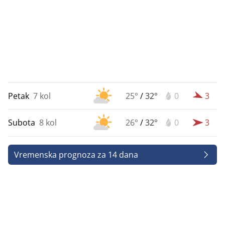
Petak
7 kol
25°
/
32°
0
3
Subota
8 kol
26°
/
32°
0
3
Vremenska prognoza za 14 dana