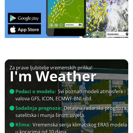
Za prave ljubitelje vremenskih prilika!
I'm Weather
Podaci o modelu:
Svi poznati modeli atmosfere i
valova GFS, ICON, ECMWF-BNL+itd.
Sadašnja prognoza:
Detaljna radarska prognoza,
satelitska i munja širom svijeta.
Klima:
Vremenska serija klimatskog ERA5 modela
u koracima od 10 dana.