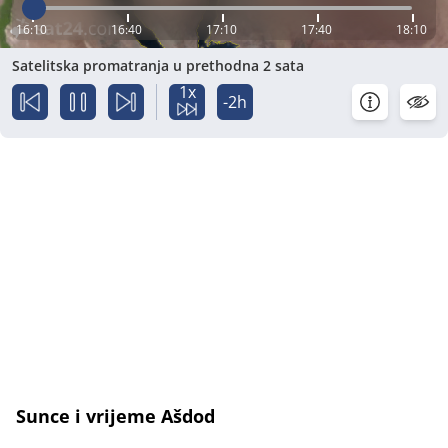
16:10
16:40
17:10
17:40
18:10
Satelitska promatranja u prethodna 2 sata
1x
-2h
Sunce i vrijeme Ašdod