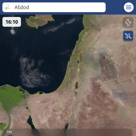
Ašdod
16:10
čet