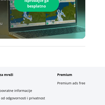
Isprobajte ga
besplatno
 u
za mreži
Premium
Premium ads free
 povratne informacije
 od odgovornosti i privatnost