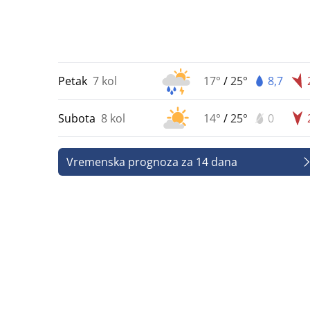
Petak
7 kol
17°
/
25°
8,7
Subota
8 kol
14°
/
25°
0
Vremenska prognoza za 14 dana