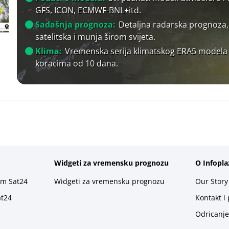
GFS, ICON, ECMWF-BNL+itd.
Sadašnja prognoza:
Detaljna radarska prognoza,
satelitska i munja širom svijeta.
Klima:
Vremenska serija klimatskog ERA5 modela
koracima od 10 dana.
Widgeti za vremensku prognozu
O Infopla
rm Sat24
Widgeti za vremensku prognozu
Our Story
at24
Kontakt i
Odricanje