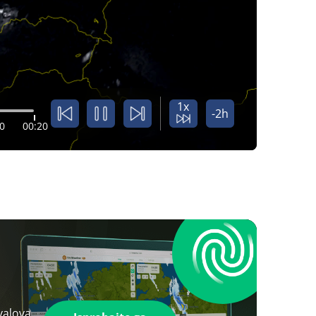
1x
-2h
0
00:20
valova