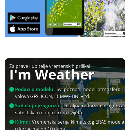
Za prave ljubitelje vremenskih prilika!
I'm Weather
Podaci o modelu:
Svi poznati modeli atmosfere i
valova GFS, ICON, ECMWF-BNL+itd.
Sadašnja prognoza:
Detaljna radarska prognoza,
satelitska i munja širom svijeta.
Klima:
Vremenska serija klimatskog ERA5 modela
u koracima od 10 dana.