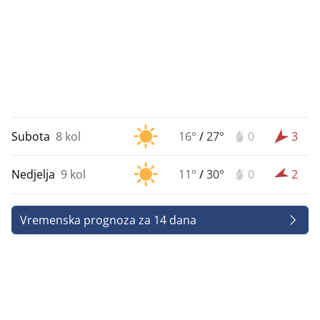
Subota
8 kol
16°
/
27°
0
3
Nedjelja
9 kol
11°
/
30°
0
2
Vremenska prognoza za 14 dana