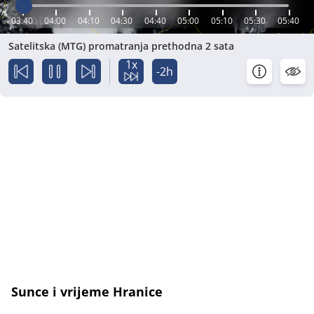
03:40
04:00
04:10
04:30
04:40
05:00
05:10
05:30
05:40
Satelitska (MTG) promatranja prethodna 2 sata
1x
-2h
Sunce i vrijeme Hranice