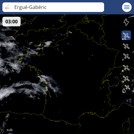
Ergué-Gabéric
03:00
sub