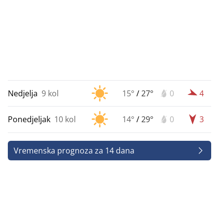
Nedjelja
9 kol
15°
/
27°
0
4
Ponedjeljak
10 kol
14°
/
29°
0
3
Vremenska prognoza za 14 dana