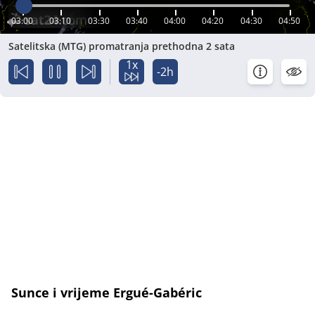
03:00
03:10
03:30
03:40
04:00
04:20
04:30
04:50
Satelitska (MTG) promatranja prethodna 2 sata
1x
-2h
Sunce i vrijeme Ergué-Gabéric