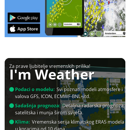
Za prave ljubitelje vremenskih prilika!
I'm Weather
Podaci o modelu:
Svi poznati modeli atmosfere i
valova GFS, ICON, ECMWF-BNL+itd.
Sadašnja prognoza:
Detaljna radarska prognoza,
satelitska i munja širom svijeta.
Klima:
Vremenska serija klimatskog ERA5 modela
u koracima od 10 dana.