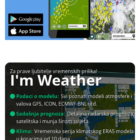
Za prave ljubitelje vremenskih prilika!
I'm Weather
Podaci o modelu:
Svi poznati modeli atmosfere i
valova GFS, ICON, ECMWF-BNL+itd.
Sadašnja prognoza:
Detaljna radarska prognoza,
satelitska i munja širom svijeta.
Klima:
Vremenska serija klimatskog ERA5 modela
u koracima od 10 dana.