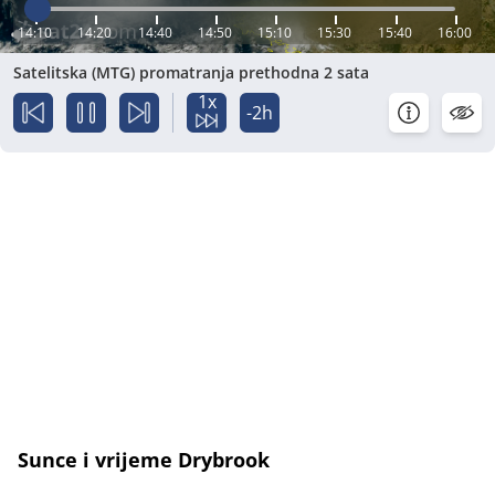
14:10
14:20
14:40
14:50
15:10
15:30
15:40
16:00
Satelitska (MTG) promatranja prethodna 2 sata
1x
-2h
Sunce i vrijeme Drybrook