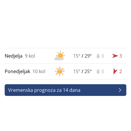
Nedjelja
9 kol
15°
/
29°
0
3
Ponedjeljak
10 kol
15°
/
25°
0
2
Vremenska prognoza za 14 dana