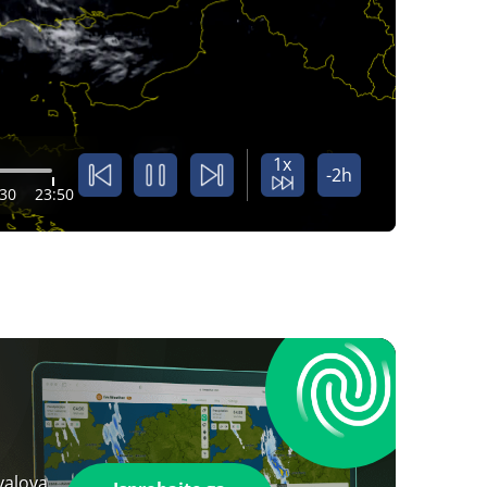
1x
-2h
:30
23:50
valova