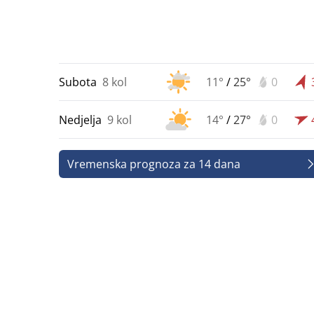
Subota
8 kol
11°
/
25°
0
Nedjelja
9 kol
14°
/
27°
0
Vremenska prognoza za 14 dana