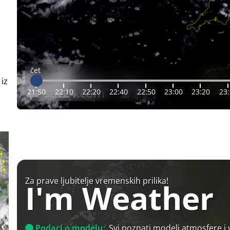
čet
 iz
21:50
22:10
22:20
22:40
22:50
23:00
23:20
23
Za prave ljubitelje vremenskih prilika!
I'm Weather
Podaci o modelu:
Svi poznati modeli atmosfere i 