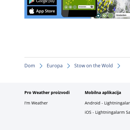
Dom
Europa
Stow on the Wold
Pro Weather proizvodi
Mobilna aplikacija
I'm Weather
Android - Lightningala
iOS - Lightningalarm S