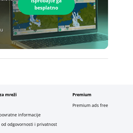
Isprobajte ga
besplatno
 u
za mreži
Premium
Premium ads free
 povratne informacije
 od odgovornosti i privatnost