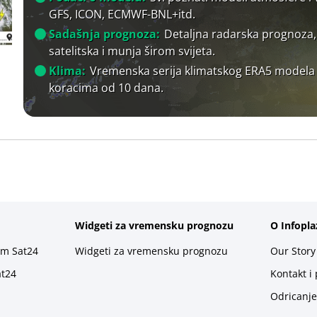
GFS, ICON, ECMWF-BNL+itd.
Sadašnja prognoza:
Detaljna radarska prognoza,
satelitska i munja širom svijeta.
Klima:
Vremenska serija klimatskog ERA5 modela
koracima od 10 dana.
Widgeti za vremensku prognozu
O Infopla
rm Sat24
Widgeti za vremensku prognozu
Our Story
at24
Kontakt i
Odricanje