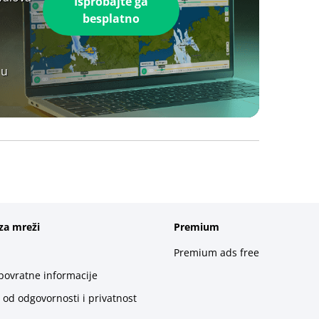
Isprobajte ga
besplatno
 u
za mreži
Premium
Premium ads free
 povratne informacije
 od odgovornosti i privatnost