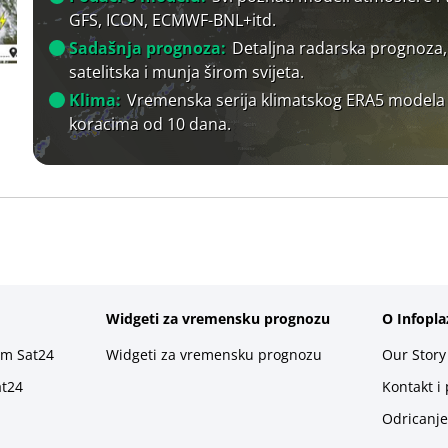
GFS, ICON, ECMWF-BNL+itd.
Sadašnja prognoza:
Detaljna radarska prognoza,
satelitska i munja širom svijeta.
Klima:
Vremenska serija klimatskog ERA5 modela
koracima od 10 dana.
Widgeti za vremensku prognozu
O Infopla
rm Sat24
Widgeti za vremensku prognozu
Our Story
at24
Kontakt i
Odricanje