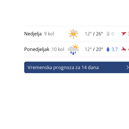
Nedjelja
9 kol
12°
/
26°
0
Ponedjeljak
10 kol
12°
/
20°
3,7
Vremenska prognoza za 14 dana