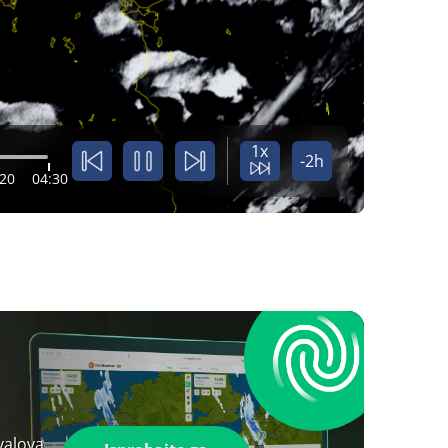
1x
-2h
:20
04:30
valova