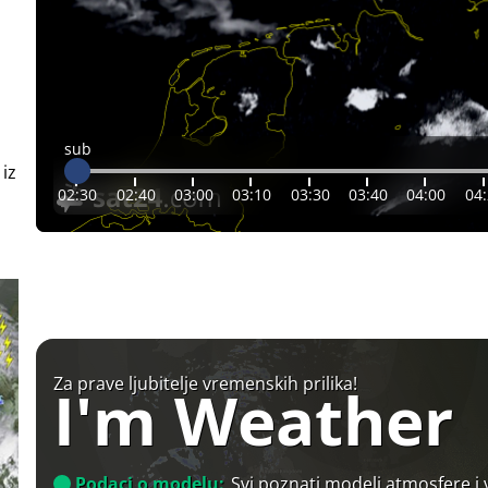
sub
 iz
02:30
02:40
03:00
03:10
03:30
03:40
04:00
04
Za prave ljubitelje vremenskih prilika!
I'm Weather
Podaci o modelu:
Svi poznati modeli atmosfere i 