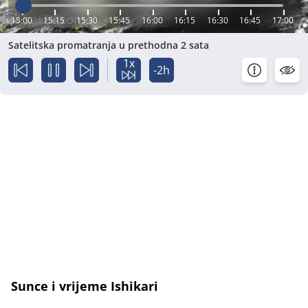
15:00
15:15
15:30
15:45
16:00
16:15
16:30
16:45
17:00
Satelitska promatranja u prethodna 2 sata
1x
-2h
Sunce i vrijeme Ishikari