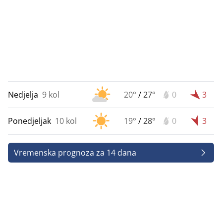
Nedjelja
9 kol
20°
/
27°
0
3
Ponedjeljak
10 kol
19°
/
28°
0
3
Vremenska prognoza za 14 dana