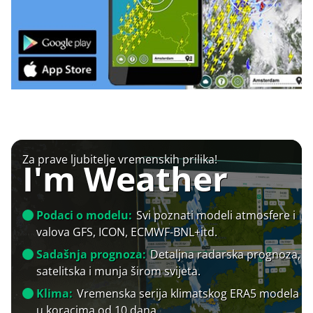
Za prave ljubitelje vremenskih prilika!
I'm Weather
Podaci o modelu:
Svi poznati modeli atmosfere i
valova GFS, ICON, ECMWF-BNL+itd.
Sadašnja prognoza:
Detaljna radarska prognoza,
satelitska i munja širom svijeta.
Klima:
Vremenska serija klimatskog ERA5 modela
u koracima od 10 dana.