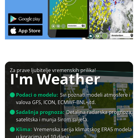
Za prave ljubitelje vremenskih prilika!
I'm Weather
Podaci o modelu:
Svi poznati modeli atmosfere i
valova GFS, ICON, ECMWF-BNL+itd.
Sadašnja prognoza:
Detaljna radarska prognoza,
satelitska i munja širom svijeta.
Klima:
Vremenska serija klimatskog ERA5 modela
u koracima od 10 dana.