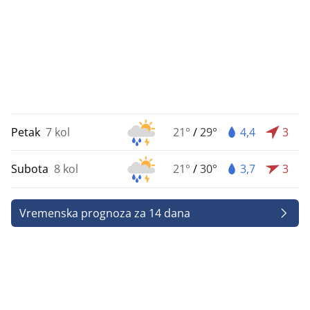
Petak
7 kol
21°
/
29°
4,4
3
Subota
8 kol
21°
/
30°
3,7
3
Vremenska prognoza za 14 dana