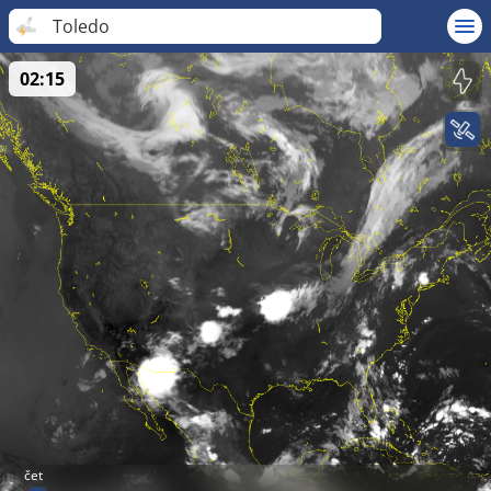
Toledo
02:15
čet