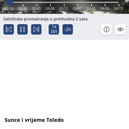
02:15
02:30
02:45
03:00
03:15
03:30
03:45
04:00
04:15
Satelitska promatranja u prethodna 2 sata
1x
-2h
Sunce i vrijeme Toledo