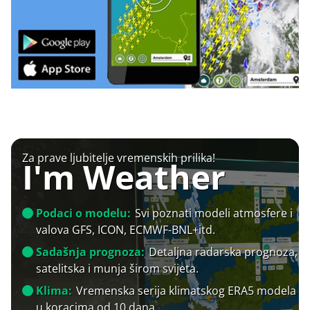
Za prave ljubitelje vremenskih prilika!
I'm Weather
Podaci o modelu:
Svi poznati modeli atmosfere i
valova GFS, ICON, ECMWF-BNL+itd.
Sadašnja prognoza:
Detaljna radarska prognoza,
satelitska i munja širom svijeta.
Klima:
Vremenska serija klimatskog ERA5 modela
u koracima od 10 dana.