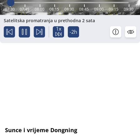
07:30
07:45
08:00
08:15
08:30
08:45
09:00
09:15
09:30
Satelitska promatranja u prethodna 2 sata
1x
-2h
Sunce i vrijeme Dongning