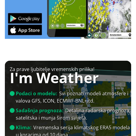
Za prave ljubitelje vremenskih prilika!
I'm Weather
Podaci o modelu:
Svi poznati modeli atmosfere i
valova GFS, ICON, ECMWF-BNL+itd.
Sadašnja prognoza:
Detaljna radarska prognoza,
satelitska i munja širom svijeta.
Klima:
Vremenska serija klimatskog ERA5 modela
u koracima od 10 dana.