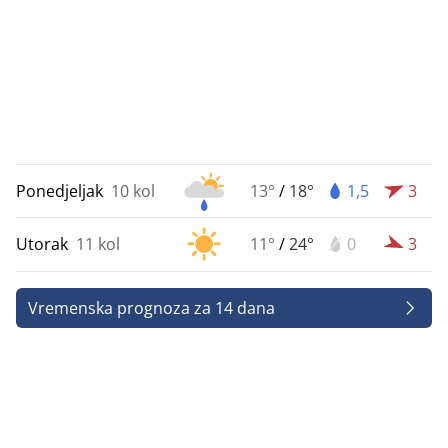
Ponedjeljak
10 kol
13°
/
18°
1,5
3
Utorak
11 kol
11°
/
24°
0
3
Vremenska prognoza za 14 dana