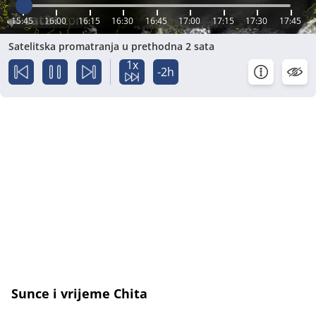
15:45
16:00
16:15
16:30
16:45
17:00
17:15
17:30
17:45
Satelitska promatranja u prethodna 2 sata
1x
-2h
Sunce i vrijeme Chita