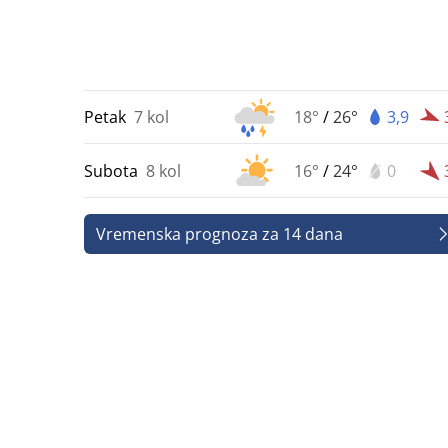
Petak
7 kol
18°
/
26°
3,9
Subota
8 kol
16°
/
24°
0
Vremenska prognoza za 14 dana