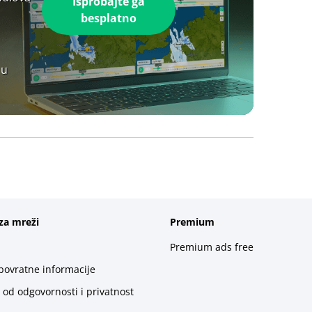
Isprobajte ga
besplatno
 u
za mreži
Premium
Premium ads free
 povratne informacije
 od odgovornosti i privatnost