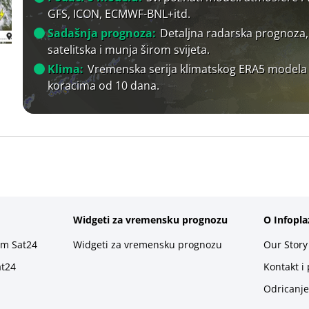
GFS, ICON, ECMWF-BNL+itd.
Sadašnja prognoza:
Detaljna radarska prognoza,
satelitska i munja širom svijeta.
Klima:
Vremenska serija klimatskog ERA5 modela
koracima od 10 dana.
Widgeti za vremensku prognozu
O Infopla
rm Sat24
Widgeti za vremensku prognozu
Our Story
at24
Kontakt i
Odricanje