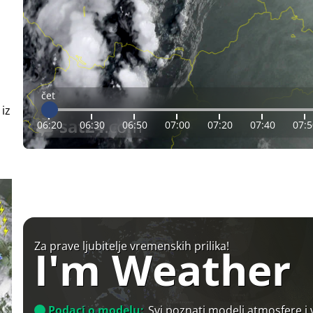
čet
 iz
06:20
06:30
06:50
07:00
07:20
07:40
07:5
Za prave ljubitelje vremenskih prilika!
I'm Weather
Podaci o modelu:
Svi poznati modeli atmosfere i 