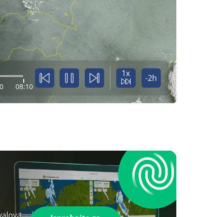
1x
-2h
0
08:10
valova