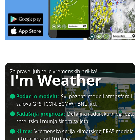
Za prave ljubitelje vremenskih prilika!
I'm Weather
Podaci o modelu:
Svi poznati modeli atmosfere i
valova GFS, ICON, ECMWF-BNL+itd.
Sadašnja prognoza:
Detaljna radarska prognoza,
satelitska i munja širom svijeta.
Klima:
Vremenska serija klimatskog ERA5 modela
u koracima od 10 dana.