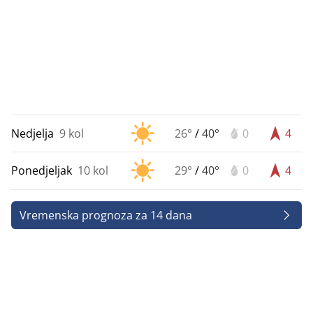
Nedjelja
9 kol
26°
/
40°
0
4
Ponedjeljak
10 kol
29°
/
40°
0
4
Vremenska prognoza za 14 dana