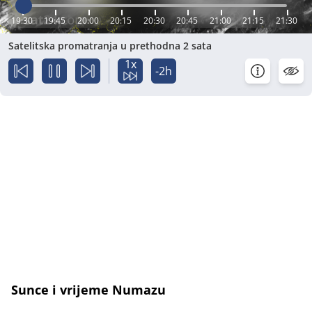
19:30
19:45
20:00
20:15
20:30
20:45
21:00
21:15
21:30
Satelitska promatranja u prethodna 2 sata
1x
-2h
Sunce i vrijeme Numazu