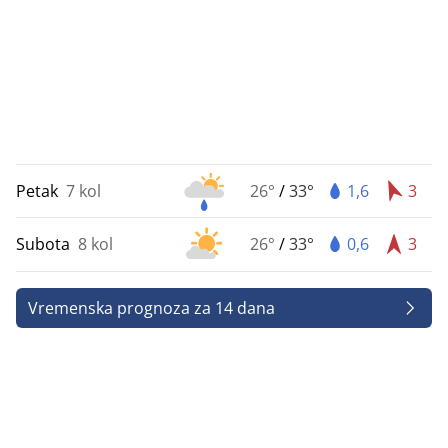
Petak
7 kol
26°
/
33°
1,6
3
Subota
8 kol
26°
/
33°
0,6
3
Vremenska prognoza za 14 dana