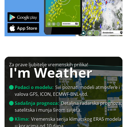
Za prave ljubitelje vremenskih prilika!
I'm Weather
Podaci o modelu:
Svi poznati modeli atmosfere i
valova GFS, ICON, ECMWF-BNL+itd.
Sadašnja prognoza:
Detaljna radarska prognoza,
satelitska i munja širom svijeta.
Klima:
Vremenska serija klimatskog ERA5 modela
u koracima od 10 dana.