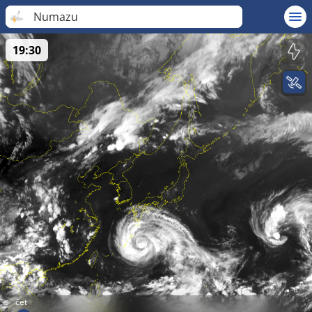
Numazu
19:30
čet