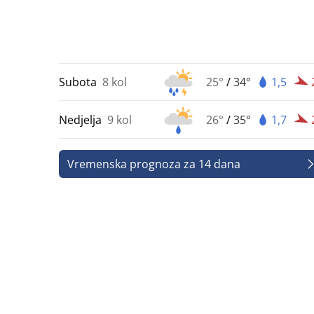
Subota
8 kol
25°
/
34°
1,5
Nedjelja
9 kol
26°
/
35°
1,7
Vremenska prognoza za 14 dana