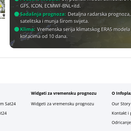
GFS, ICON, ECMWF-BNL+itd.
Sadašnja prognoza:
Detaljna radarska prognoza,
satelitska i munja širom svijeta.
Klima:
Vremenska serija klimatskog ERA5 modela
koracima od 10 dana.
Widgeti za vremensku prognozu
O Infopla
rm Sat24
Widgeti za vremensku prognozu
Our Story
at24
Kontakt i
Odricanje