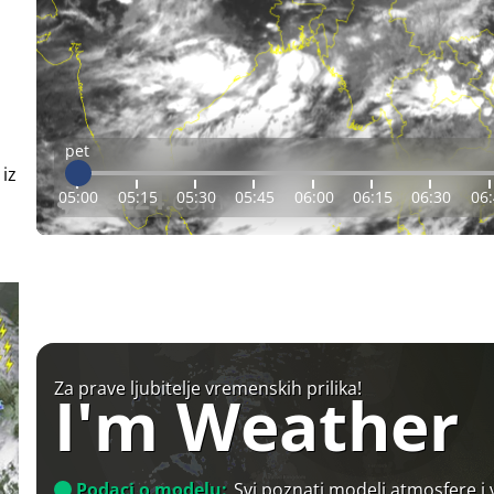
pet
 iz
05:00
05:15
05:30
05:45
06:00
06:15
06:30
06
Za prave ljubitelje vremenskih prilika!
I'm Weather
Podaci o modelu:
Svi poznati modeli atmosfere i 