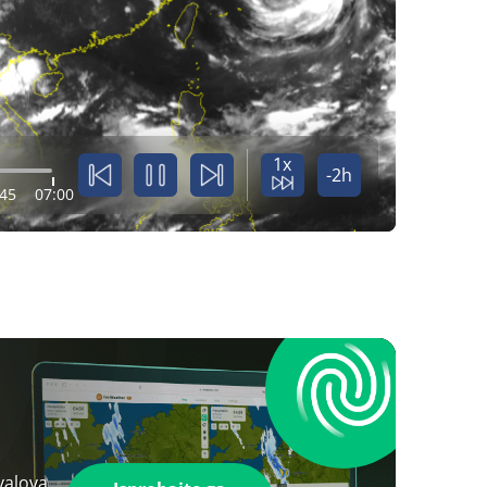
1x
-2h
:45
07:00
valova