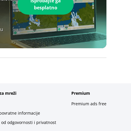
Isprobajte ga
besplatno
 u
za mreži
Premium
Premium ads free
 povratne informacije
 od odgovornosti i privatnost