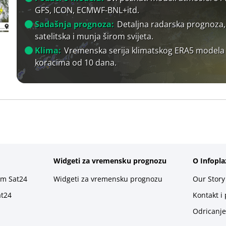
GFS, ICON, ECMWF-BNL+itd.
Sadašnja prognoza:
Detaljna radarska prognoza,
satelitska i munja širom svijeta.
Klima:
Vremenska serija klimatskog ERA5 modela
koracima od 10 dana.
Widgeti za vremensku prognozu
O Infopla
rm Sat24
Widgeti za vremensku prognozu
Our Story
at24
Kontakt i
Odricanje