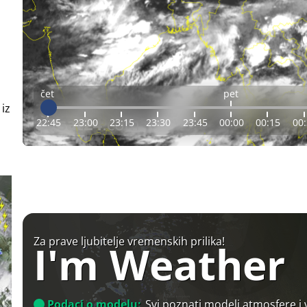
čet
pet
 iz
22:45
23:00
23:15
23:30
23:45
00:00
00:15
00
Za prave ljubitelje vremenskih prilika!
I'm Weather
Podaci o modelu:
Svi poznati modeli atmosfere i 