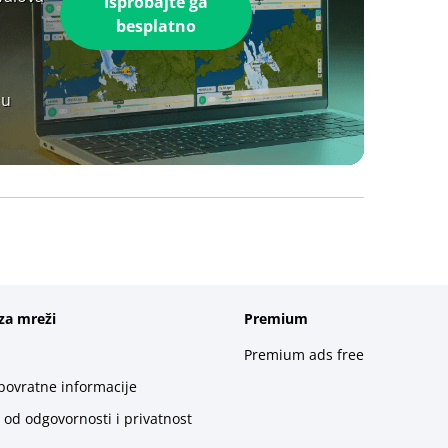
Isprobajte ga
besplatno
 u
za mreži
Premium
Premium ads free
 povratne informacije
 od odgovornosti i privatnost