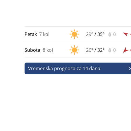
Petak
7 kol
29°
/
35°
0
Subota
8 kol
26°
/
32°
0
Vremenska prognoza za 14 dana