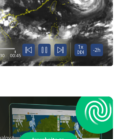
1x
-2h
:30
00:45
valova