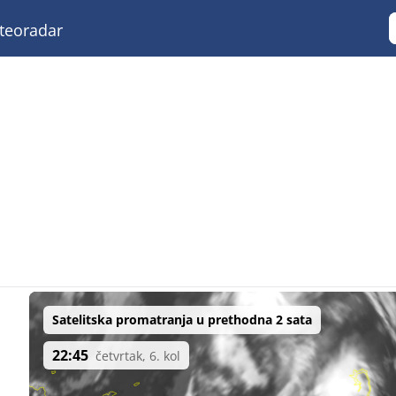
eoradar
Satelitska promatranja u prethodna 2 sata
22:45
četvrtak, 6. kol