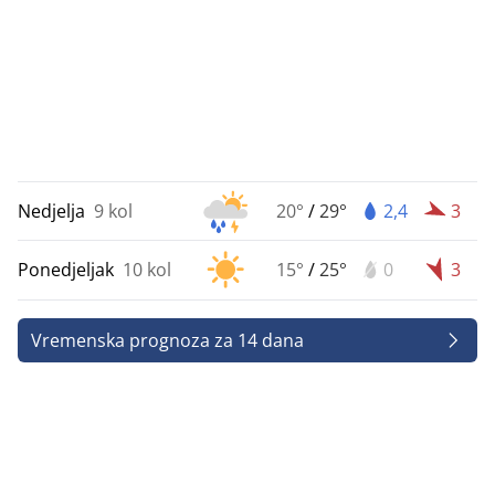
Nedjelja
9 kol
20°
/
29°
2,4
3
Ponedjeljak
10 kol
15°
/
25°
0
3
Vremenska prognoza za 14 dana