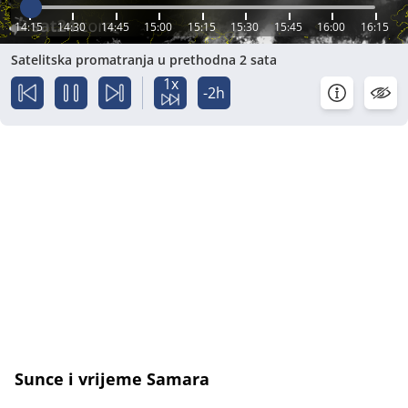
14:15
14:30
14:45
15:00
15:15
15:30
15:45
16:00
16:15
Satelitska promatranja u prethodna 2 sata
1x
-2h
Sunce i vrijeme Samara