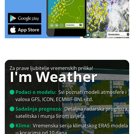
Za prave ljubitelje vremenskih prilika!
I'm Weather
Podaci o modelu:
Svi poznati modeli atmosfere i
valova GFS, ICON, ECMWF-BNL+itd.
Sadašnja prognoza:
Detaljna radarska prognoza,
satelitska i munja širom svijeta.
Klima:
Vremenska serija klimatskog ERA5 modela
u koracima od 10 dana.