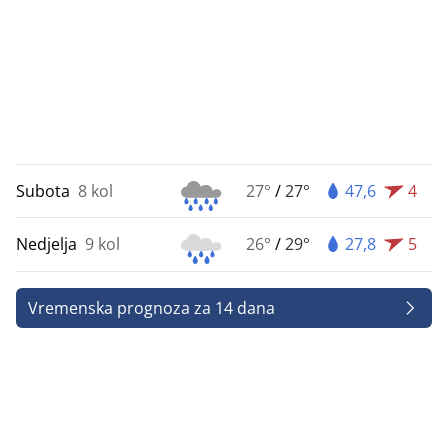
Subota
8 kol
27°
/
27°
47,6
4
Nedjelja
9 kol
26°
/
29°
27,8
5
Vremenska prognoza za 14 dana