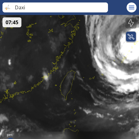
Daxi
07:45
pet