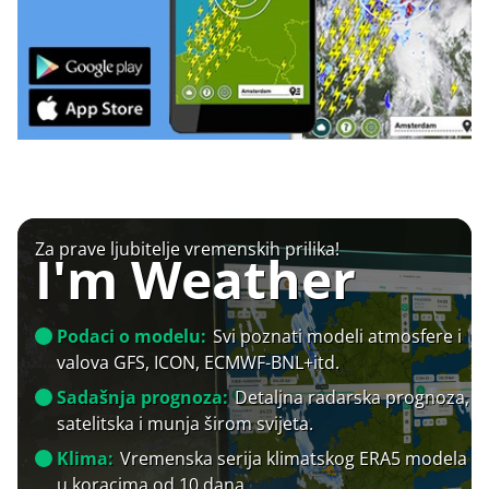
Za prave ljubitelje vremenskih prilika!
I'm Weather
Podaci o modelu:
Svi poznati modeli atmosfere i
valova GFS, ICON, ECMWF-BNL+itd.
Sadašnja prognoza:
Detaljna radarska prognoza,
satelitska i munja širom svijeta.
Klima:
Vremenska serija klimatskog ERA5 modela
u koracima od 10 dana.