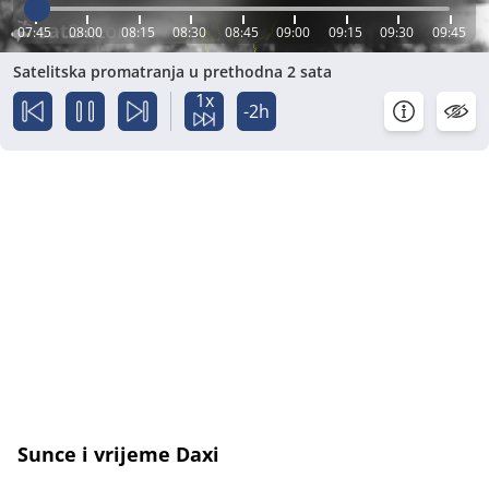
07:45
08:00
08:15
08:30
08:45
09:00
09:15
09:30
09:45
Satelitska promatranja u prethodna 2 sata
1x
-2h
Sunce i vrijeme Daxi