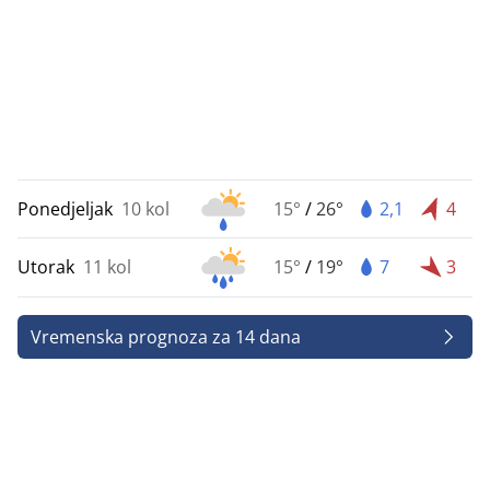
Ponedjeljak
10 kol
15°
/
26°
2,1
4
Utorak
11 kol
15°
/
19°
7
3
Vremenska prognoza za 14 dana