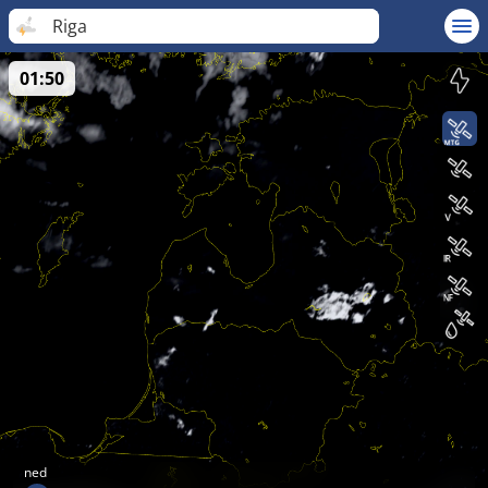
Riga
01:50
ned