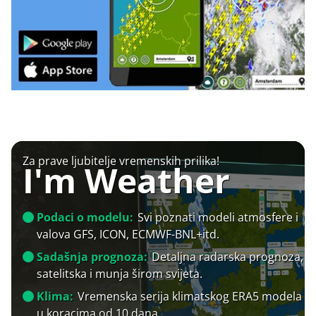
Za prave ljubitelje vremenskih prilika!
I'm Weather
Podaci o modelu:
Svi poznati modeli atmosfere i
valova GFS, ICON, ECMWF-BNL+itd.
Sadašnja prognoza:
Detaljna radarska prognoza,
satelitska i munja širom svijeta.
Klima:
Vremenska serija klimatskog ERA5 modela
u koracima od 10 dana.