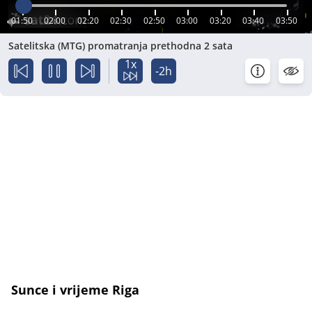
01:50
02:00
02:20
02:30
02:50
03:00
03:20
03:40
03:50
Satelitska (MTG) promatranja prethodna 2 sata
1x
-2h
Sunce i vrijeme Riga