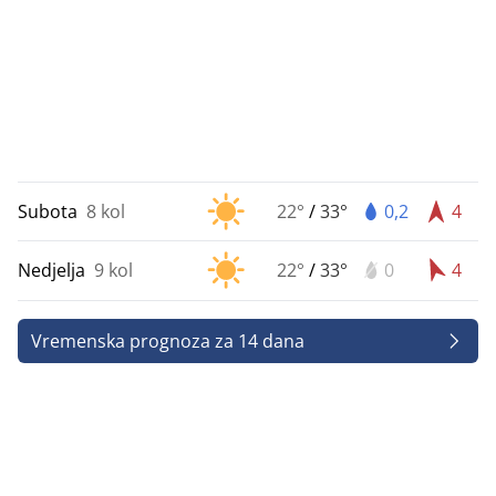
Subota
8 kol
22°
/
33°
0,2
4
Nedjelja
9 kol
22°
/
33°
0
4
Vremenska prognoza za 14 dana