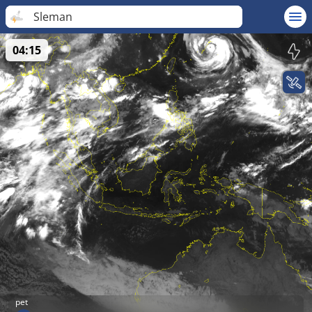
Sleman
04:15
pet