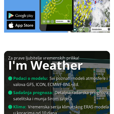
Za prave ljubitelje vremenskih prilika!
I'm Weather
Podaci o modelu:
Svi poznati modeli atmosfere i
valova GFS, ICON, ECMWF-BNL+itd.
Sadašnja prognoza:
Detaljna radarska prognoza,
satelitska i munja širom svijeta.
Klima:
Vremenska serija klimatskog ERA5 modela
u koracima od 10 dana.