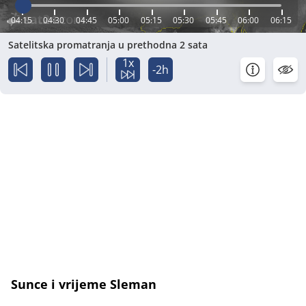
04:15
04:30
04:45
05:00
05:15
05:30
05:45
06:00
06:15
Satelitska promatranja u prethodna 2 sata
1x
-2h
Sunce i vrijeme Sleman