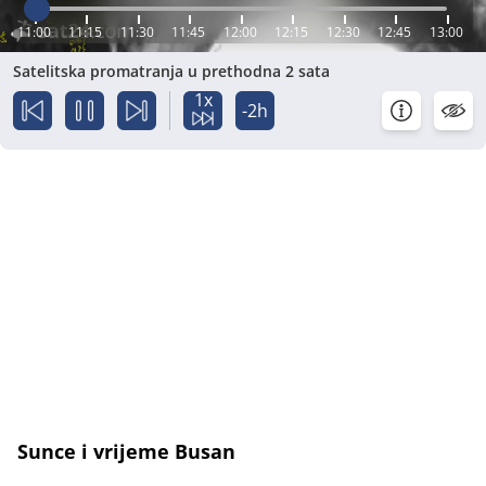
11:00
11:15
11:30
11:45
12:00
12:15
12:30
12:45
13:00
Satelitska promatranja u prethodna 2 sata
1x
-2h
Sunce i vrijeme Busan