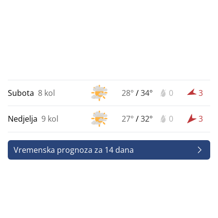
Subota
8 kol
28°
/
34°
0
3
Nedjelja
9 kol
27°
/
32°
0
3
Vremenska prognoza za 14 dana