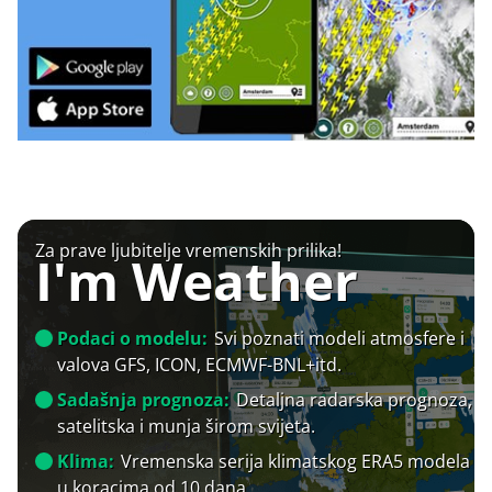
Za prave ljubitelje vremenskih prilika!
I'm Weather
Podaci o modelu:
Svi poznati modeli atmosfere i
valova GFS, ICON, ECMWF-BNL+itd.
Sadašnja prognoza:
Detaljna radarska prognoza,
satelitska i munja širom svijeta.
Klima:
Vremenska serija klimatskog ERA5 modela
u koracima od 10 dana.