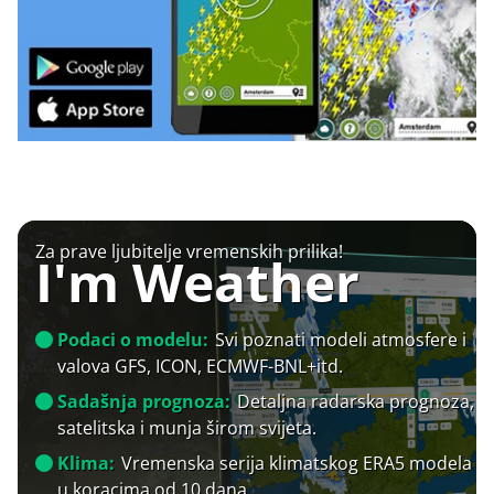
Za prave ljubitelje vremenskih prilika!
I'm Weather
Podaci o modelu:
Svi poznati modeli atmosfere i
valova GFS, ICON, ECMWF-BNL+itd.
Sadašnja prognoza:
Detaljna radarska prognoza,
satelitska i munja širom svijeta.
Klima:
Vremenska serija klimatskog ERA5 modela
u koracima od 10 dana.