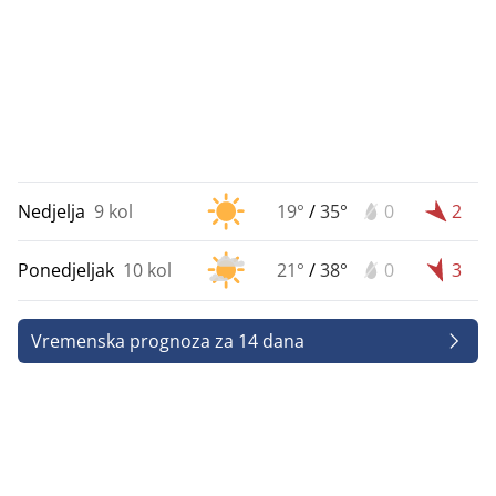
Nedjelja
9 kol
19°
/
35°
0
2
Ponedjeljak
10 kol
21°
/
38°
0
3
Vremenska prognoza za 14 dana