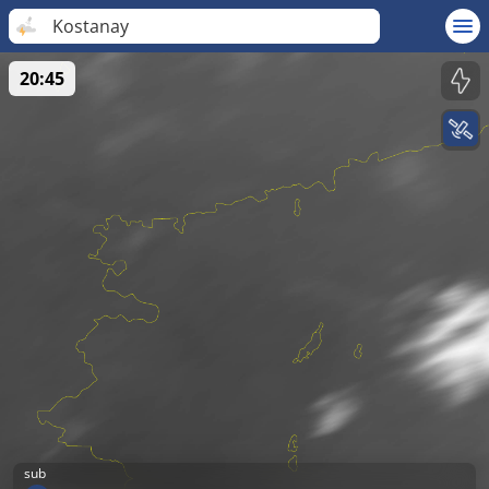
Kostanay
20:45
sub