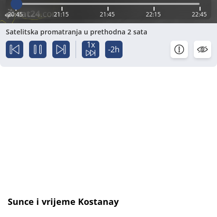
20:45
21:15
21:45
22:15
22:45
Satelitska promatranja u prethodna 2 sata
1x
-2h
Sunce i vrijeme Kostanay