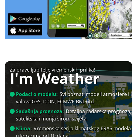
Za prave ljubitelje vremenskih prilika!
I'm Weather
Podaci o modelu:
Svi poznati modeli atmosfere i
valova GFS, ICON, ECMWF-BNL+itd.
Sadašnja prognoza:
Detaljna radarska prognoza,
satelitska i munja širom svijeta.
Klima:
Vremenska serija klimatskog ERA5 modela
u koracima od 10 dana.