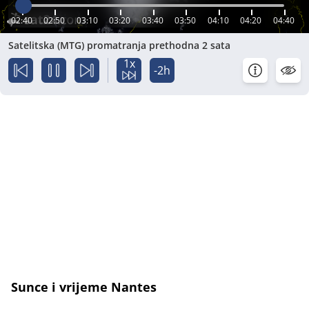
02:40
02:50
03:10
03:20
03:40
03:50
04:10
04:20
04:40
Satelitska (MTG) promatranja prethodna 2 sata
1x
-2h
Sunce i vrijeme Nantes