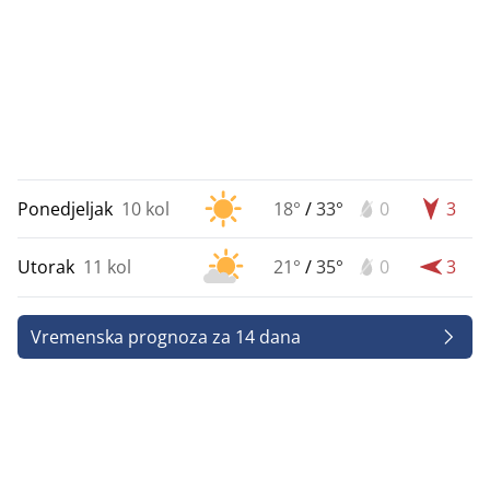
Ponedjeljak
10 kol
18°
/
33°
0
3
Utorak
11 kol
21°
/
35°
0
3
Vremenska prognoza za 14 dana