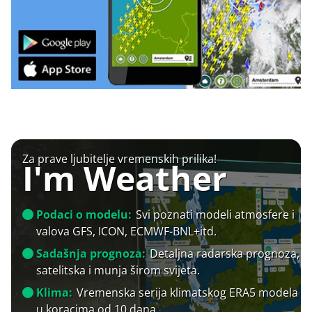
Za prave ljubitelje vremenskih prilika!
I'm Weather
Podaci o modelu:
Svi poznati modeli atmosfere i
valova GFS, ICON, ECMWF-BNL+itd.
Sadašnja prognoza:
Detaljna radarska prognoza,
satelitska i munja širom svijeta.
Klima:
Vremenska serija klimatskog ERA5 modela
u koracima od 10 dana.