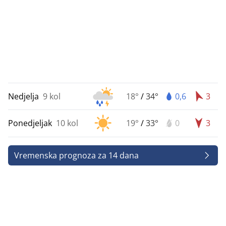
Nedjelja
9 kol
18°
/
34°
0,6
3
Ponedjeljak
10 kol
19°
/
33°
0
3
Vremenska prognoza za 14 dana