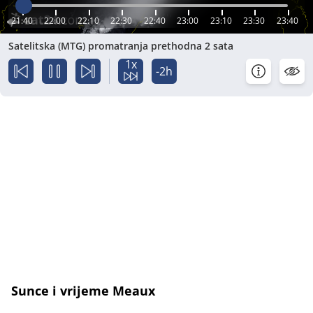
21:40
22:00
22:10
22:30
22:40
23:00
23:10
23:30
23:40
Satelitska (MTG) promatranja prethodna 2 sata
1x
-2h
Sunce i vrijeme Meaux