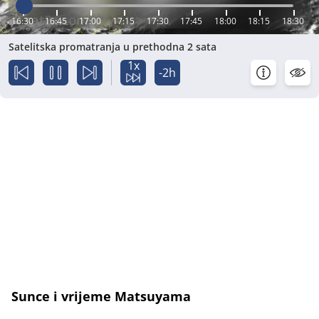
16:30
16:45
17:00
17:15
17:30
17:45
18:00
18:15
18:30
Satelitska promatranja u prethodna 2 sata
1x
-2h
Sunce i vrijeme Matsuyama