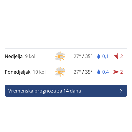
Nedjelja
9 kol
27°
/
35°
0,1
2
Ponedjeljak
10 kol
27°
/
35°
0,4
2
Vremenska prognoza za 14 dana