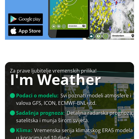
Za prave ljubitelje vremenskih prilika!
I'm Weather
Podaci o modelu:
Svi poznati modeli atmosfere i
valova GFS, ICON, ECMWF-BNL+itd.
Sadašnja prognoza:
Detaljna radarska prognoza,
satelitska i munja širom svijeta.
Klima:
Vremenska serija klimatskog ERA5 modela
u koracima od 10 dana.