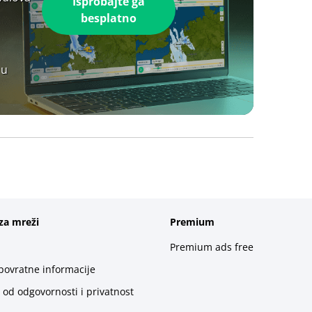
Isprobajte ga
besplatno
 u
za mreži
Premium
Premium ads free
 povratne informacije
 od odgovornosti i privatnost