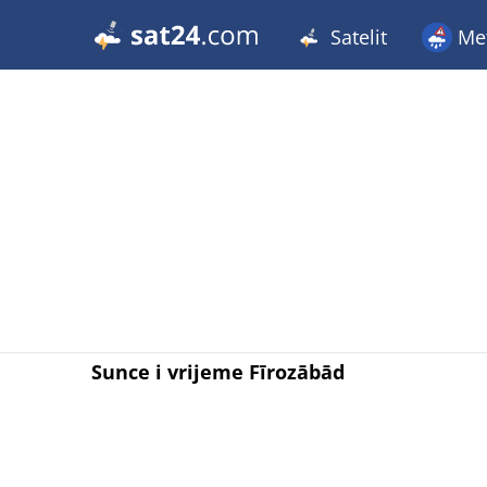
Satelit
Met
Sunce i vrijeme Fīrozābād