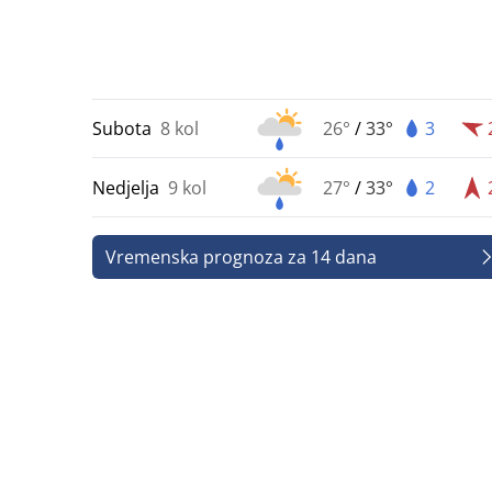
Subota
8 kol
26°
/
33°
3
Nedjelja
9 kol
27°
/
33°
2
Vremenska prognoza za 14 dana