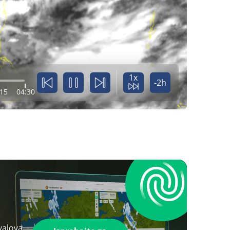
1x
-2h
:15
04:30
valova