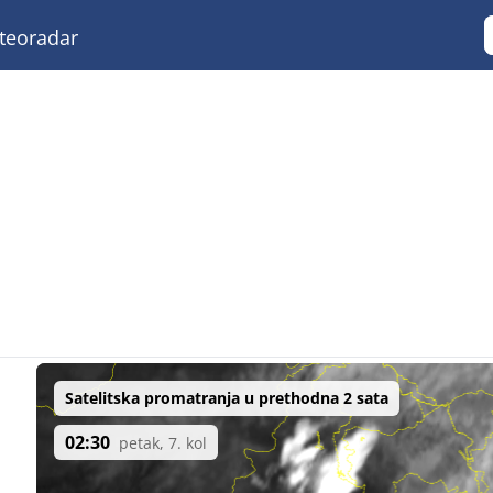
eoradar
Satelitska promatranja u prethodna 2 sata
02:30
petak, 7. kol