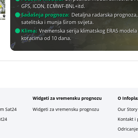
GFS, ICON, ECMWF-BNL+itd.
Sadašnja prognoza:
Detaljna radarska prognoza,
satelitska i munja širom svijeta.
Klima:
Vremenska serija klimatskog ERA5 modela
koracima od 10 dana.
Widgeti za vremensku prognozu
O Infopla
rm Sat24
Widgeti za vremensku prognozu
Our Story
at24
Kontakt i
Odricanje