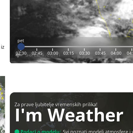
pet
 iz
02:30
02:45
03:00
03:15
03:30
03:45
04:00
04
Za prave ljubitelje vremenskih prilika!
I'm Weather
Podaci o modelu:
Svi poznati modeli atmosfere i 