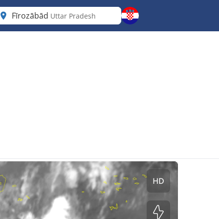
Fīrozābād
Uttar Pradesh