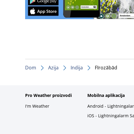
Dom
Azija
Indija
Fīrozābād
Pro Weather proizvodi
Mobilna aplikacija
I'm Weather
Android - Lightningala
iOS - Lightningalarm S