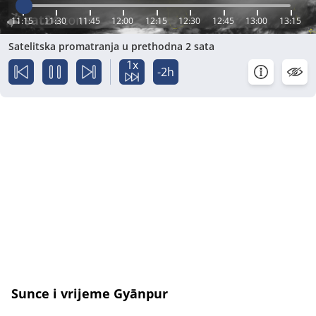
11:15
11:30
11:45
12:00
12:15
12:30
12:45
13:00
13:15
Satelitska promatranja u prethodna 2 sata
1x
-2h
Sunce i vrijeme Gyānpur