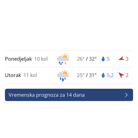
Ponedjeljak
10 kol
26°
/
32°
5
3
Utorak
11 kol
25°
/
31°
5,2
2
Vremenska prognoza za 14 dana