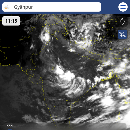
Gyānpur
11:15
ned