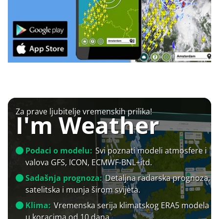
Za prave ljubitelje vremenskih prilika!
I'm Weather
Podaci o modelu:
Svi poznati modeli atmosfere i
valova GFS, ICON, ECMWF-BNL+itd.
Sadašnja prognoza:
Detaljna radarska prognoza,
satelitska i munja širom svijeta.
Klima:
Vremenska serija klimatskog ERA5 modela
u koracima od 10 dana.