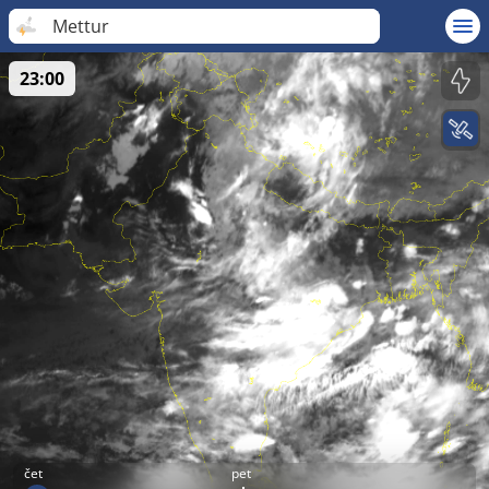
Mettur
23:00
čet
pet