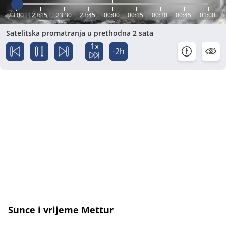
23:00
23:15
23:30
23:45
00:00
00:15
00:30
00:45
01:00
Satelitska promatranja u prethodna 2 sata
1x
-2h
Sunce i vrijeme Mettur