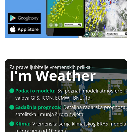
Za prave ljubitelje vremenskih prilika!
I'm Weather
Podaci o modelu:
Svi poznati modeli atmosfere i
valova GFS, ICON, ECMWF-BNL+itd.
Sadašnja prognoza:
Detaljna radarska prognoza,
satelitska i munja širom svijeta.
Klima:
Vremenska serija klimatskog ERA5 modela
u koracima od 10 dana.