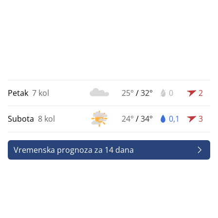
Petak
7 kol
25°
/
32°
0
2
Subota
8 kol
24°
/
34°
0,1
3
Vremenska prognoza za 14 dana