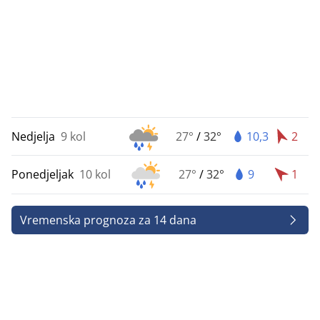
Nedjelja
9 kol
27°
/
32°
10,3
2
Ponedjeljak
10 kol
27°
/
32°
9
1
Vremenska prognoza za 14 dana