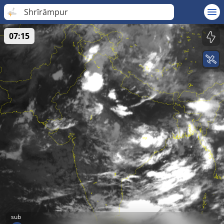
Shrīrāmpur
07:15
sub