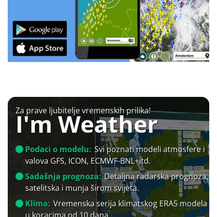
Za prave ljubitelje vremenskih prilika!
I'm Weather
Podaci o modelu:
Svi poznati modeli atmosfere i
valova GFS, ICON, ECMWF-BNL+itd.
Sadašnja prognoza:
Detaljna radarska prognoza,
satelitska i munja širom svijeta.
Klima:
Vremenska serija klimatskog ERA5 modela
u koracima od 10 dana.